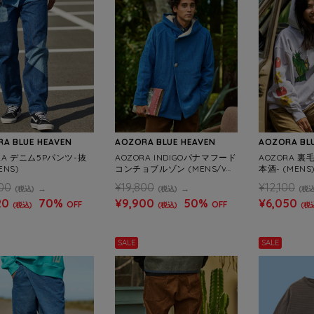
A BLUE HEAVEN
AOZORA BLUE HEAVEN
AOZORA BL
RA デニム5Pパンツ-抜
AOZORA INDIGOパナマフード
AOZORA 裏
ENS)
コンチョブルゾン (MENS/WO
本酒- (MENS
MENS)
00
¥19,800
¥12,100
(税込)
(税込)
(税込
20
70%
¥9,900
50%
¥6,050
OFF
OFF
(税込)
(税込)
(税
SALE
SALE