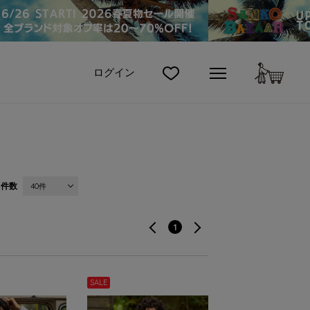
カート
ログイン
件数
40件
1
SALE