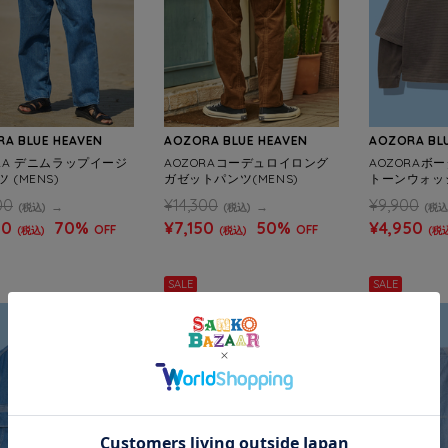
A BLUE HEAVEN
AOZORA BLUE HEAVEN
AOZORA BL
ORA デニムラップイージ
AOZORAコーデュロイロング
AOZORAボ
 (MENS)
ガゼットパンツ(MENS)
トーンウォッ
ロンT(MENS
00
¥14,300
¥9,900
(税込)
(税込)
(税込
90
70%
¥7,150
50%
¥4,950
OFF
OFF
(税込)
(税込)
(税
SALE
SALE