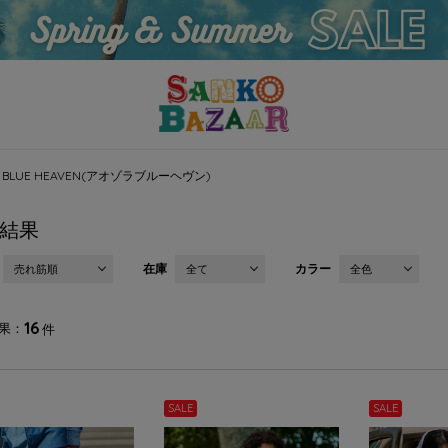
A BLUE HEAVEN(アオゾラブルーヘヴン)
結果
在庫
カラー
売れ筋順
全て
全色
16
果
件
SALE
SALE