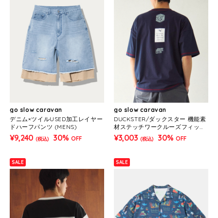
go slow caravan
go slow caravan
デニム×ツイルUSED加工レイヤー
DUCKSTER/ダックスター 機能素
ドハーフパンツ (MENS)
材ステッチワークルーズフィット
S/STEE (MENS)
¥9,240
30%
¥3,003
30%
OFF
OFF
(税込)
(税込)
SALE
SALE