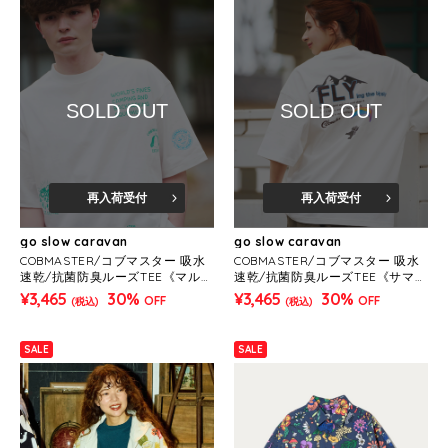
SOLD OUT
SOLD OUT
再入荷受付
再入荷受付
go slow caravan
go slow caravan
COBMASTER/コブマスター 吸水
COBMASTER/コブマスター 吸水
速乾/抗菌防臭ルーズTEE《マルチ
速乾/抗菌防臭ルーズTEE《サマー
ロゴ》(MENS)
アクティビティ》(MENS)
¥3,465
30%
¥3,465
30%
OFF
OFF
(税込)
(税込)
SALE
SALE