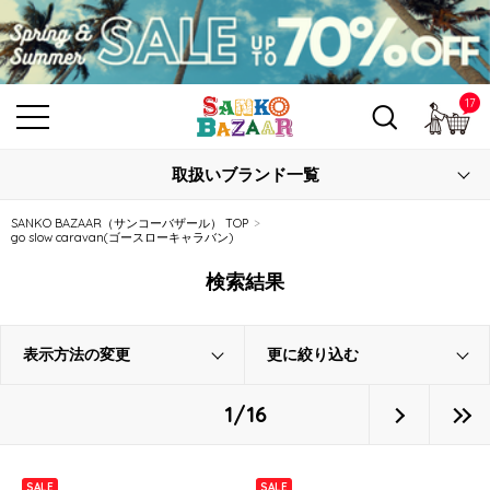
17
カ
取扱いブランド一覧
SANKO BAZAAR（サンコーバザール） TOP
go slow caravan(ゴースローキャラバン)
検索結果
表示方法の変更
更に絞り込む
1/16
SALE
SALE