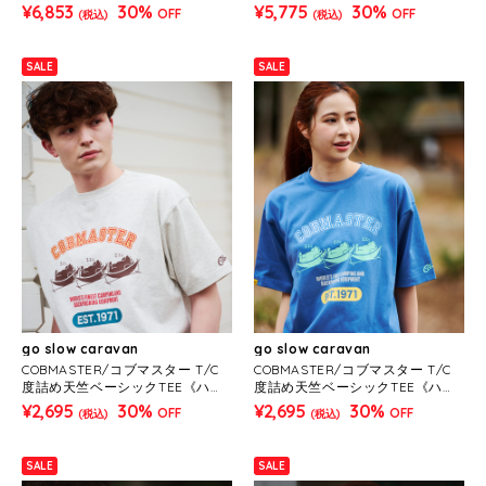
¥6,853
30%
¥5,775
30%
OFF
OFF
(税込)
(税込)
SALE
SALE
go slow caravan
go slow caravan
COBMASTER/コブマスター T/C
COBMASTER/コブマスター T/C
度詰め天竺ベーシックTEE《ハン
度詰め天竺ベーシックTEE《ハン
モックベアー》(MENS)
モックベアー》(MENS)
¥2,695
30%
¥2,695
30%
OFF
OFF
(税込)
(税込)
SALE
SALE