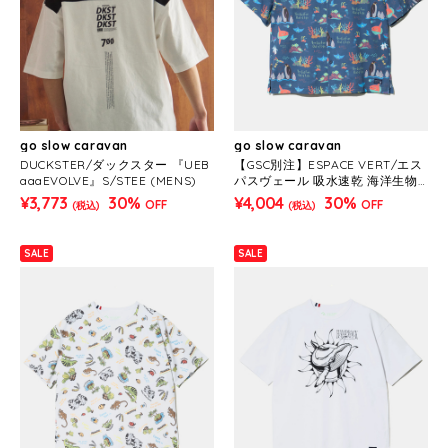
go slow caravan
go slow caravan
DUCKSTER/ダックスター 『UEB
【GSC別注】ESPACE VERT/エス
aaaEVOLVE』S/STEE (MENS)
パスヴェール 吸水速乾 海洋生物
総柄OPシャツ (MENS)
¥3,773
30%
¥4,004
30%
OFF
OFF
(税込)
(税込)
SALE
SALE