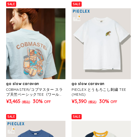
SALE
SALE
go slow caravan
go slow caravan
COBMASTER/コブマスター スラ
PIECLEX とうもろこし刺繍 TEE
ブ天竺ベーシックTEE《ワールド
(MENS)
ワッペン》(MENS)
¥3,465
30%
¥5,390
30%
OFF
OFF
(税込)
(税込)
SALE
SALE