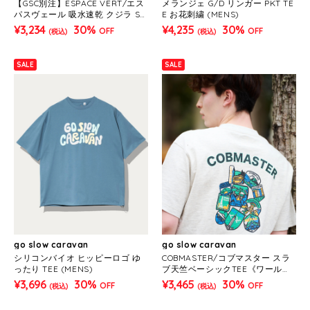
【GSC別注】ESPACE VERT/エス
メランジェ G/D リンガー PKT TE
パスヴェール 吸水速乾 クジラ S/
E お花刺繍 (MENS)
S TEE (MENS)
¥3,234
30%
¥4,235
30%
OFF
OFF
(税込)
(税込)
SALE
SALE
go slow caravan
go slow caravan
シリコンバイオ ヒッピーロゴ ゆ
COBMASTER/コブマスター スラ
ったり TEE (MENS)
ブ天竺ベーシックTEE《ワールド
ワッペン》(MENS)
¥3,696
30%
¥3,465
30%
OFF
OFF
(税込)
(税込)