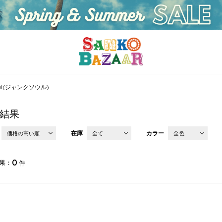
Soul(ジャンクソウル)
結果
在庫
カラー
価格の高い順
全て
全色
0
果
件