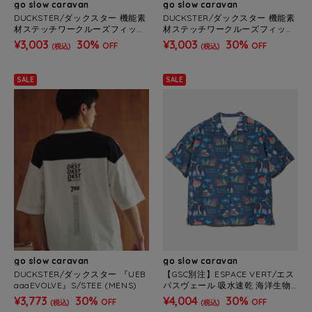
go slow caravan
go slow caravan
DUCKSTER/ダックスター 機能素
DUCKSTER/ダックスター 機能素
材ステッチワークルーズフィット
材ステッチワークルーズフィット
S/STEE (MENS)
S/STEE (MENS)
¥3,003
30%
¥3,003
30%
OFF
OFF
(税込)
(税込)
SALE
SALE
go slow caravan
go slow caravan
DUCKSTER/ダックスター 『UEB
【GSC別注】ESPACE VERT/エス
aaaEVOLVE』S/STEE (MENS)
パスヴェール 吸水速乾 海洋生物
総柄OPシャツ (MENS)
¥3,773
30%
¥4,004
30%
OFF
OFF
(税込)
(税込)