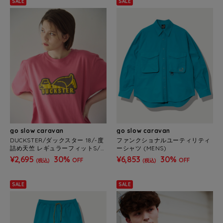
SALE
SALE
go slow caravan
go slow caravan
DUCKSTER/ダックスター 18/-度
ファンクショナルユーティリティ
詰め天竺 レギュラーフィットS/S
ーシャツ (MENS)
TEE《ロゴ》(MENS)
¥2,695
30%
¥6,853
30%
OFF
OFF
(税込)
(税込)
SALE
SALE