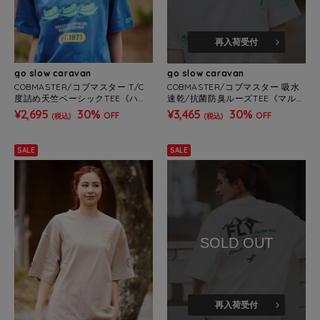
再入荷受付
go slow caravan
go slow caravan
COBMASTER/コブマスター T/C
COBMASTER/コブマスター 吸水
度詰め天竺ベーシックTEE《ハン
速乾/抗菌防臭ルーズTEE《マルチ
モックベアー》(MENS)
ロゴ》(MENS)
¥2,695
30%
¥3,465
30%
OFF
OFF
(税込)
(税込)
SALE
SALE
SOLD OUT
再入荷受付