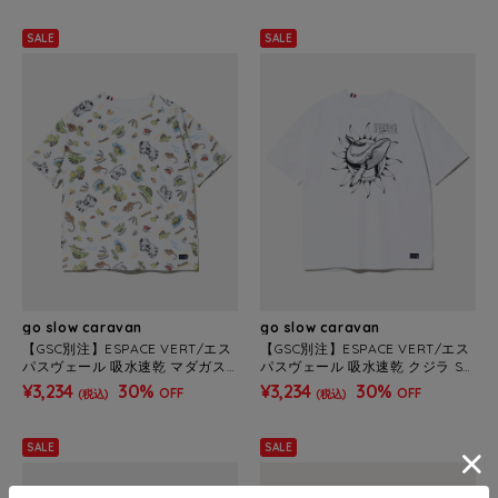
SALE
SALE
go slow caravan
go slow caravan
【GSC別注】ESPACE VERT/エス
【GSC別注】ESPACE VERT/エス
パスヴェール 吸水速乾 マダガス
パスヴェール 吸水速乾 クジラ S/
カル 総柄TEE (MENS)
S TEE (MENS)
¥3,234
30%
¥3,234
30%
OFF
OFF
(税込)
(税込)
SALE
SALE