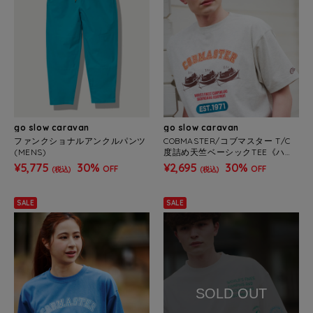
go slow caravan
go slow caravan
ファンクショナルアンクルパンツ
COBMASTER/コブマスター T/C
(MENS)
度詰め天竺ベーシックTEE《ハン
モックベアー》(MENS)
¥5,775
30%
¥2,695
30%
OFF
OFF
(税込)
(税込)
SALE
SALE
SOLD OUT