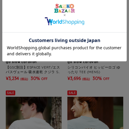
go slow caravan
go slow caravan
【GSC別注】ESPACE VERT/エス
シリコンバイオ ヒッピーロゴ ゆ
パスヴェール 吸水速乾 クジラ S/
ったり TEE (MENS)
S TEE (MENS)
¥3,234
30%
¥3,696
30%
OFF
OFF
(税込)
(税込)
SALE
SALE