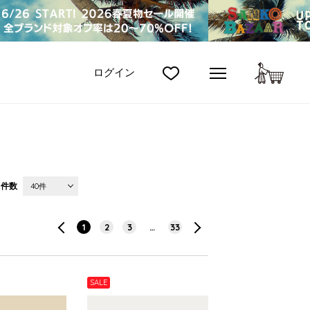
カート
ログイン
件数
40件
1
2
3
…
33
SALE