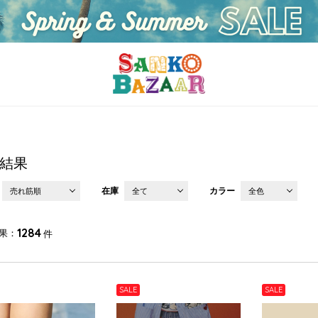
結果
在庫
カラー
売れ筋順
全て
全色
1284
果
件
SALE
SALE