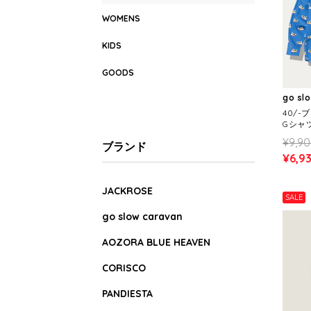
WOMENS
KIDS
GOODS
go sl
40/
Gシャツ
¥9,9
ブランド
¥6,9
JACKROSE
SALE
go slow caravan
AOZORA BLUE HEAVEN
CORISCO
PANDIESTA