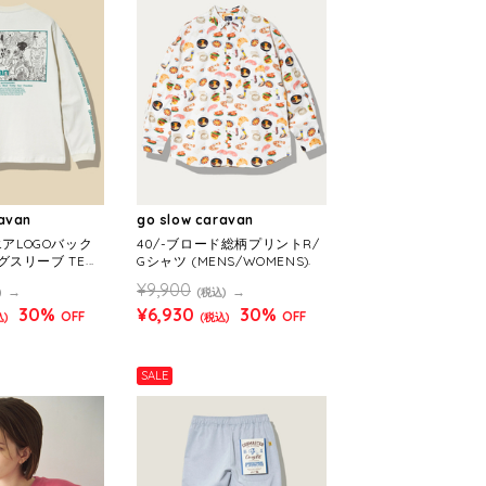
ravan
go slow caravan
エアLOGOバック
40/-ブロード総柄プリントR/
スリーブ TEE
Gシャツ (MENS/WOMENS)
¥9,900
)
(税込)
30%
¥6,930
30%
OFF
OFF
込)
(税込)
SALE