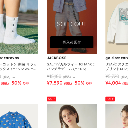
SOLD OUT
再入荷受付
ow caravan
JACKROSE
go slow ca
ーコットン 刺繍 リラッ
GALFY/ガルフィー 1CHANCE
USA/C スク
クス (MENS/WOME
パンチラデニム (MENS)
プリントロング
(MENS)
0
¥15,180
¥5,720
(税込)
(税込)
(税込
50%
¥7,590
50%
¥4,004
OFF
OFF
(税込)
(税込)
(税
SALE
SALE