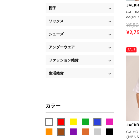
JACK
帽子
GA The
ee(ME
ソックス
¥5,5
¥2,7
シューズ
アンダーウエア
SALE
ファッション雑貨
生活雑貨
カラー
JACK
GA HO
(MENS