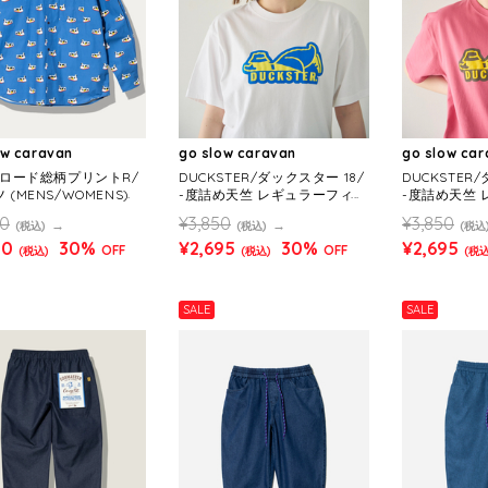
ow caravan
go slow caravan
go slow ca
-ブロード総柄プリントR/
DUCKSTER/ダックスター 18/
DUCKSTER
 (MENS/WOMENS)
-度詰め天竺 レギュラーフィッ
-度詰め天竺
トS/STEE《ロゴ》(MENS)
トS/STEE《
00
¥3,850
¥3,850
(税込)
(税込)
(税込
30
30%
¥2,695
30%
¥2,695
OFF
OFF
(税込)
(税込)
(税込
SALE
SALE