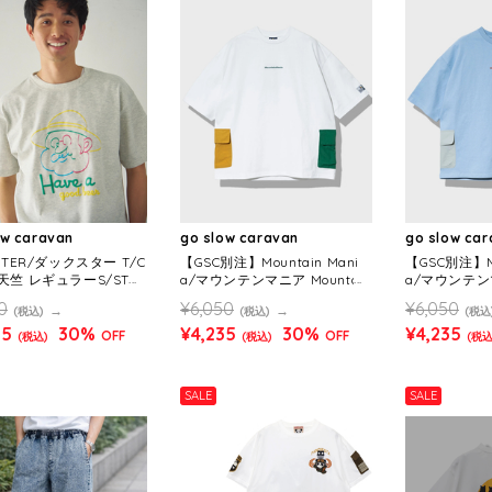
ow caravan
go slow caravan
go slow ca
STER/ダックスター T/C
【GSC別注】Mountain Mani
【GSC別注】Mo
竺 レギュラーS/STEE
a/マウンテンマニア Mountain
a/マウンテンマ
 a good》(MENS)
Mania x gsc オリジナル天竺
Mania x g
0
¥6,050
¥6,050
(税込)
(税込)
(税込
サイドポケットTEE (MENS)
サイドポケットT
95
30%
¥4,235
30%
¥4,235
OFF
OFF
(税込)
(税込)
(税込
SALE
SALE