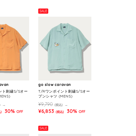
SALE
ravan
go slow caravan
ント刺繍S/Sオー
T/Rワンポイント刺繍S/Sオー
ENS)
プンシャツ (MENS)
¥9,790
)
(税込)
30%
¥6,853
30%
OFF
OFF
)
(税込)
SALE