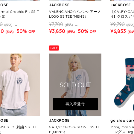
ROSE
JACKROSE
JACKROSE
rmal Graphic Fit SS T
VALENCIANO/バレンシアーノ
【GALFY×GAL
NS)
LOGO SS TEE(MENS)
N】クロスガリ
(MENS/WOM
00
¥7,700
¥9,790
(税込)
(税込)
(税込
50
50%
¥3,850
50%
¥6,853
OFF
OFF
(税込)
(税込)
(税込
SALE
SOLD OUT
再入荷受付
ROSE
JACKROSE
go slow ca
RSESHOE刺繍 SS TEE
GA T/C CROSS-STONE SS TE
Many morn
)
E(MENS)
ニングス Regul