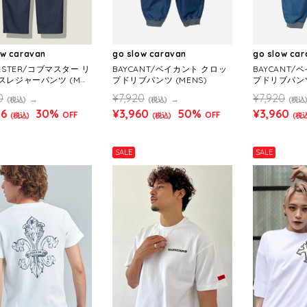
ow caravan
go slow caravan
go slow ca
ASTER/コブマスター リ
BAYCANT/ベイカント クロッ
BAYCANT/
スレジャーパンツ (ME
プドリブパンツ (MENS)
プドリブパンツ
0
¥7,920
¥7,920
(税込)
(税込)
(税込
36
30%
¥3,960
50%
¥3,960
OFF
OFF
(税込)
(税込)
(税込
SALE
SALE