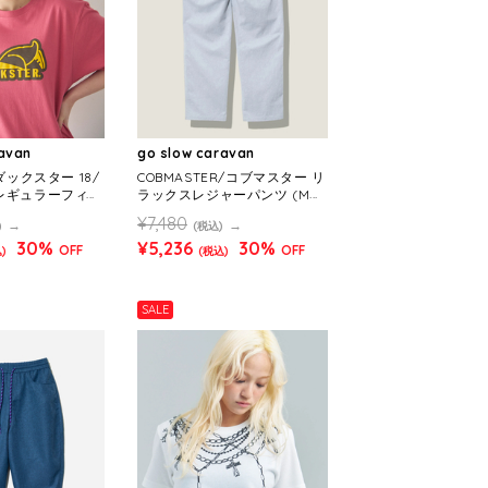
ravan
go slow caravan
/ダックスター 18/
COBMASTER/コブマスター リ
 レギュラーフィッ
ラックスレジャーパンツ (ME
ロゴ》(MENS)
NS)
¥7,480
)
(税込)
30%
¥5,236
30%
OFF
OFF
)
(税込)
SALE