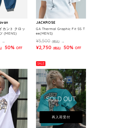
ravan
JACKROSE
ベイカント クロッ
GA Thermal Graphic Fit SS T
 (MENS)
ee(MENS)
¥5,500
)
(税込)
50%
¥2,750
50%
OFF
OFF
)
(税込)
SALE
SOLD OUT
再入荷受付