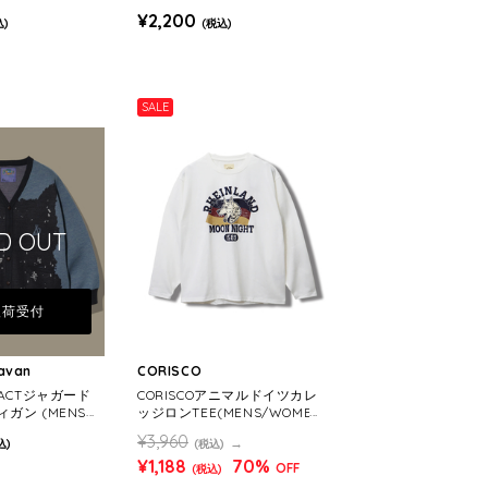
S)
ENS/WOMENS)
¥2,200
込)
(税込)
SALE
D OUT
入荷受付
ravan
CORISCO
PACTジャガード
CORISCOアニマルドイツカレ
ガン (MENS/
ッジロンTEE(MENS/WOMEN
S)
¥3,960
込)
(税込)
¥1,188
70%
OFF
(税込)