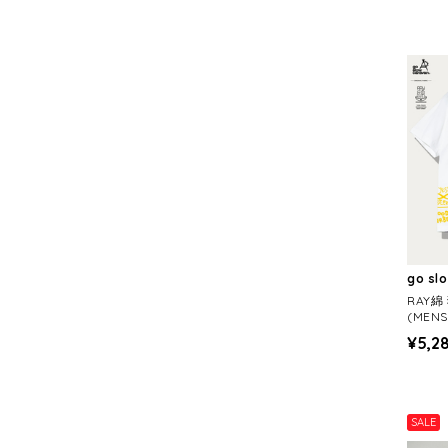
go sl
RAY綿
(MEN
¥5,2
SALE