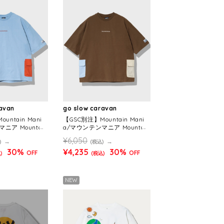
ravan
go slow caravan
untain Mani
【GSC別注】Mountain Mani
ニア Mountain
a/マウンテンマニア Mountain
sc オリジナル天竺
Mania x gsc オリジナル天竺
¥6,050
)
(税込)
EE (MENS)
サイドポケットTEE (MENS)
30%
¥4,235
30%
OFF
OFF
)
(税込)
NEW