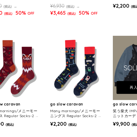
ENS/WOMEN
0
¥6,930
¥2,200
(税込)
(税込)
(税
0
50%
¥3,465
50%
OFF
OFF
(税込)
(税込)
SOL
再
ow caravan
go slow caravan
go slow ca
 mornings/メニーモー
Many mornings/メニーモー
笑う柴犬 IM
Regular Socks-2 (M
ニングス Regular Socks-2 (M
ニットカーディ
WOMENS)
ENS/WOMENS)
WOMENS)
00
¥2,200
¥9,900
(税込)
(税込)
(税