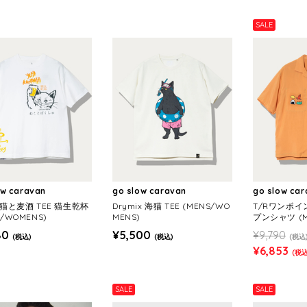
SALE
ow caravan
go slow caravan
go slow ca
 猫と麦酒 TEE 猫生乾杯
Drymix 海猫 TEE (MENS/WO
T/Rワンポイ
S/WOMENS)
MENS)
プンシャツ (M
80
¥5,500
¥9,790
(税込)
(税込)
(税込
¥6,853
(税込
SALE
SALE