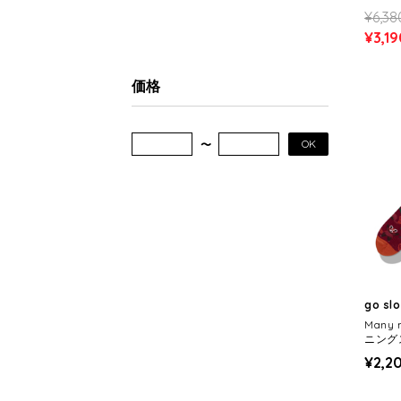
¥6,38
¥3,19
価格
OK
go sl
Many
ニングス 
ENS/
¥2,2