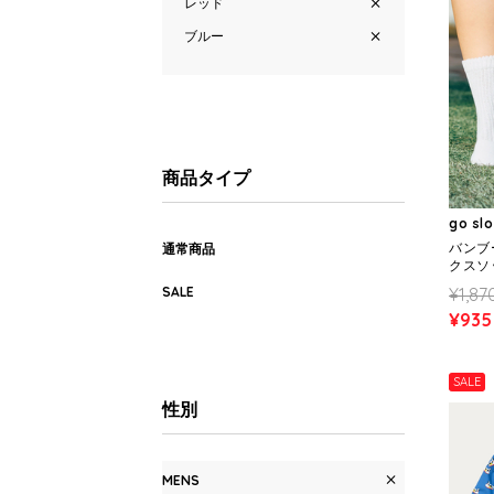
レッド
ブルー
商品タイプ
go sl
バンブ
通常商品
クスソッ
NS)
¥1,87
SALE
¥935
SALE
性別
MENS