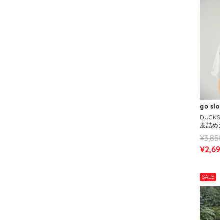
go sl
DUCK
度詰め天
《Have
¥3,85
¥2,6
SALE