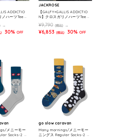
JACKROSE
LIS ADDICTIO
【GALFY×GALLIS ADDICTIO
ノハーツTee SS
N】クロスガリノハーツTee SS
ENS)
(MENS/WOMENS)
¥9,790
)
(税込)
30%
¥6,853
30%
OFF
OFF
)
(税込)
ravan
go slow caravan
ings/メニーモー
Many mornings/メニーモー
ar Socks-2 (M
ニングス Regular Socks-2 (M