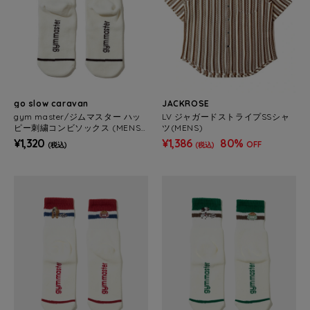
go slow caravan
JACKROSE
gym master/ジムマスター ハッ
LV ジャガードストライプSSシャ
ピー刺繍コンビソックス (MENS/
ツ(MENS)
WOMENS)
¥1,320
¥1,386
80%
OFF
(税込)
(税込)