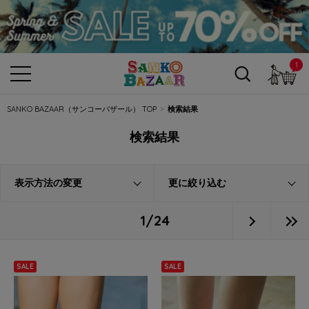
1
カ
SANKO BAZAAR（サンコーバザール） TOP
検索結果
検索結果
表示方法の変更
更に絞り込む
1/24
SALE
SALE