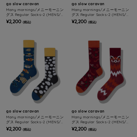
go slow caravan
go slow caravan
Many mornings/メニーモーニン
Many mornings/メニーモーニン
グス Regular Socks-2 (MENS/W
グス Regular Socks-2 (MENS/W
OMENS)
OMENS)
¥2,200
¥2,200
(税込)
(税込)
go slow caravan
go slow caravan
Many mornings/メニーモーニン
Many mornings/メニーモーニン
グス Regular Socks-2 (MENS/W
グス Regular Socks-2 (MENS/W
OMENS)
OMENS)
¥2,200
¥2,200
(税込)
(税込)