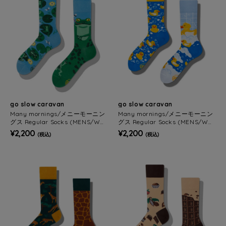
go slow caravan
go slow caravan
Many mornings/メニーモーニン
Many mornings/メニーモーニン
グス Regular Socks (MENS/WO
グス Regular Socks (MENS/WO
MENS)
MENS)
¥2,200
¥2,200
(税込)
(税込)