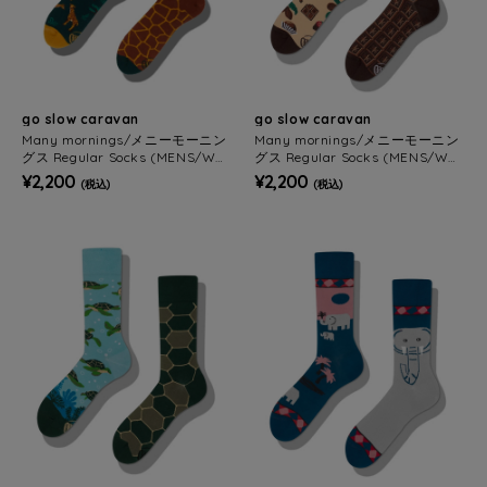
go slow caravan
go slow caravan
Many mornings/メニーモーニン
Many mornings/メニーモーニン
グス Regular Socks (MENS/WO
グス Regular Socks (MENS/WO
MENS)
MENS)
¥2,200
¥2,200
(税込)
(税込)