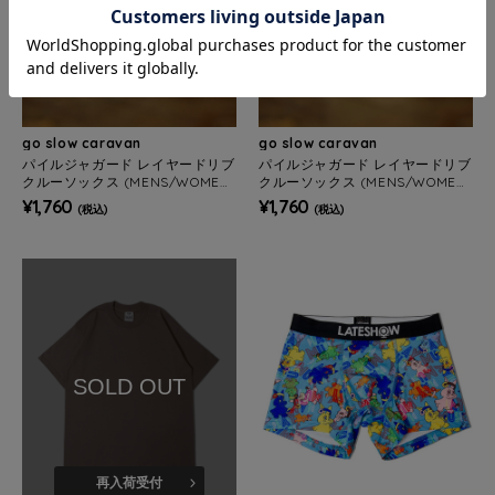
go slow caravan
go slow caravan
パイルジャガード レイヤードリブ
パイルジャガード レイヤードリブ
クルーソックス (MENS/WOMEN
クルーソックス (MENS/WOMEN
S)
S)
¥1,760
¥1,760
(税込)
(税込)
SOLD OUT
再入荷受付