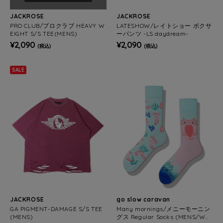
JACKROSE
JACKROSE
PRO CLUB/プロクラブ HEAVY W
LATESHOW/レイトショー ボクサ
EIGHT S/S TEE(MENS)
ーパンツ -LS daydream-
¥2,090
¥2,090
(税込)
(税込)
SALE
JACKROSE
go slow caravan
GA PIGMENT-DAMAGE S/S TEE
Many mornings/メニーモーニン
(MENS)
グス Regular Socks (MENS/WO