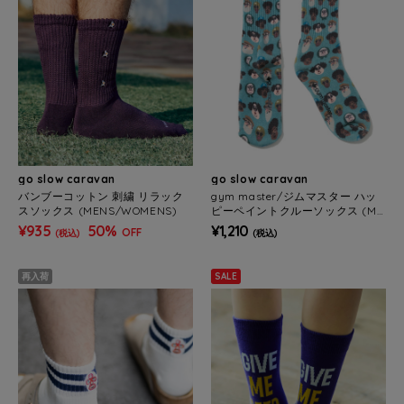
go slow caravan
go slow caravan
バンブーコットン 刺繍 リラック
gym master/ジムマスター ハッ
スソックス (MENS/WOMENS)
ピーペイントクルーソックス (ME
NS/WOMENS)
¥935
50%
¥1,210
OFF
(税込)
(税込)
再入荷
SALE