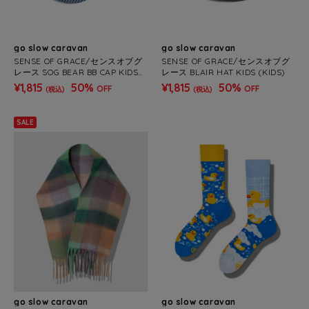
go slow caravan
go slow caravan
SENSE OF GRACE/センスオブグ
SENSE OF GRACE/センスオブグ
レース SOG BEAR BB CAP KIDS
レース BLAIR HAT KIDS (KIDS)
(KIDS)
¥1,815
50%
¥1,815
50%
OFF
OFF
(税込)
(税込)
SALE
go slow caravan
go slow caravan