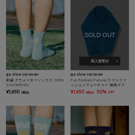
SOLD OUT
再入荷受付
go slow caravan
go slow caravan
刺繍 クウォーターソックス (MEN
Fun Fashion Future/ファンファ
S/WOMENS)
ッションフューチャー 無地マフラ
ー
¥1,650
¥1,650
50%
OFF
(税込)
(税込)