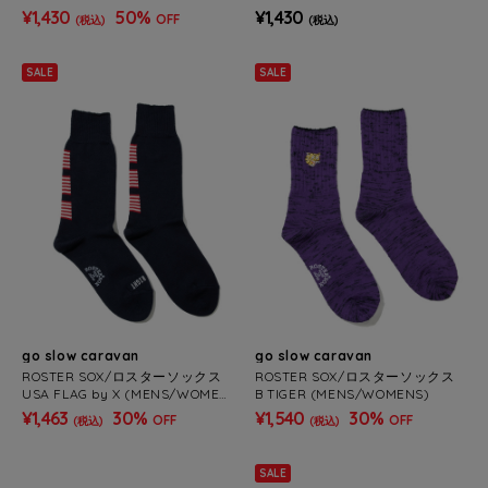
S)
MENS)
¥1,430
50%
¥1,430
OFF
(税込)
(税込)
SALE
SALE
go slow caravan
go slow caravan
ROSTER SOX/ロスターソックス
ROSTER SOX/ロスターソックス
USA FLAG by X (MENS/WOMEN
B TIGER (MENS/WOMENS)
S)
¥1,463
30%
¥1,540
30%
OFF
OFF
(税込)
(税込)
SALE