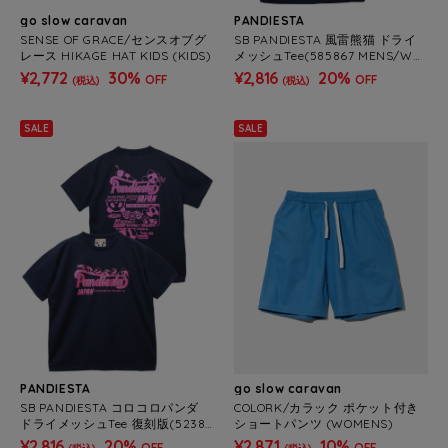
go slow caravan
PANDIESTA
SENSE OF GRACE/センスオブグ
SB PANDIESTA 風雷熊猫 ドライ
レース HIKAGE HAT KIDS (KIDS)
メッシュTee(585867 MENS/WO
MENS)
¥2,772
30%
¥2,816
20%
OFF
OFF
(税込)
(税込)
SALE
SALE
PANDIESTA
go slow caravan
SB PANDIESTA コロコロパンダ
COLORK/カラック ポケット付き
ドライメッシュTee 復刻版(52387
ショートパンツ (WOMENS)
7A MENS/WOMENS)
¥2,816
20%
¥2,871
10%
OFF
OFF