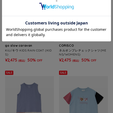
go slow caravan
CORISCO
KiU/キウ KIDS RAIN COAT (KID
ネルオンブレチェックシャツ(ME
S)
NS/WOMENS)
¥2,475
50%
¥2,475
50%
OFF
OFF
(税込)
(税込)
SALE
SALE