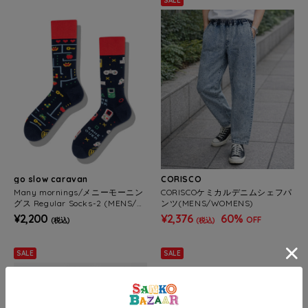
SALE
go slow caravan
CORISCO
Many mornings/メニーモーニン
CORISCOケミカルデニムシェフパ
グス Regular Socks-2 (MENS/W
ンツ(MENS/WOMENS)
OMENS)
¥2,200
¥2,376
60%
OFF
(税込)
(税込)
SALE
SALE