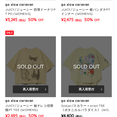
go slow caravan
go slow caravan
JUICY/ジューシー 切替ドーナツP
JUICY/ジューシー 裾バンダナPT
T PO (WOMENS)
インナー (WOMENS)
¥3,245
50%
¥2,475
50%
OFF
OFF
(税込)
(税込)
SALE
SOLD OUT
SOLD OUT
再入荷受付
再入荷受付
go slow caravan
go slow caravan
JUICY/ジューシー 袖テレコ切替
ScoLar/スカラー × orion TEE
猫PT TEE (WOMENS)
《ボタニカルパラダイス》 (WOM
ENS)
¥2,695
50%
¥4,400
OFF
(税込)
(税込)