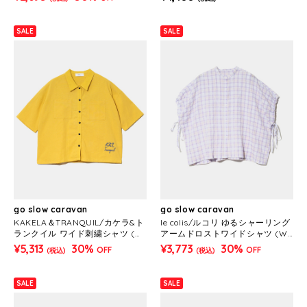
SALE
SALE
go slow caravan
go slow caravan
KAKELA＆TRANQUIL/カケラ&ト
le colis/ルコリ ゆるシャーリング
ランクイル ワイド刺繍シャツ (W
アームドロストワイドシャツ (W
OMENS)
OMENS)
¥5,313
30%
¥3,773
30%
OFF
OFF
(税込)
(税込)
SALE
SALE