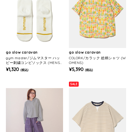
go slow caravan
go slow caravan
gym master/ジムマスター ハッ
COLORK/カラック 総柄シャツ (W
ピー刺繍コンビソックス (MENS/
OMENS)
WOMENS)
¥1,320
¥5,390
(税込)
(税込)
SALE