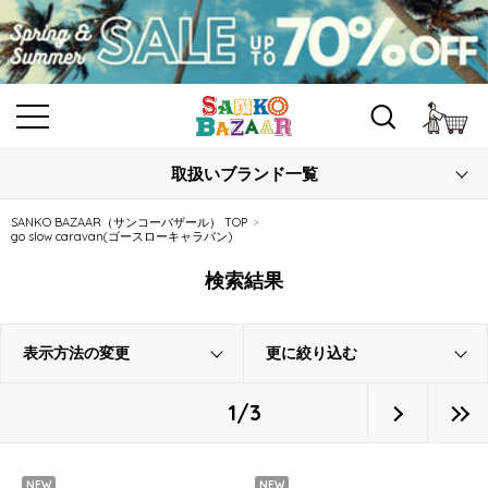
カ
取扱いブランド一覧
SANKO BAZAAR（サンコーバザール） TOP
go slow caravan(ゴースローキャラバン)
検索結果
表示方法の変更
更に絞り込む
1/3
NEW
NEW