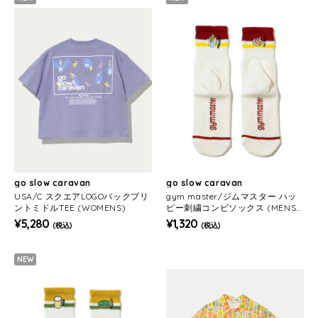
go slow caravan
go slow caravan
USA/C スクエアLOGOバックプリ
gym master/ジムマスター ハッ
ントミドルTEE (WOMENS)
ピー刺繍コンビソックス (MENS/
WOMENS)
¥5,280
¥1,320
(税込)
(税込)
NEW