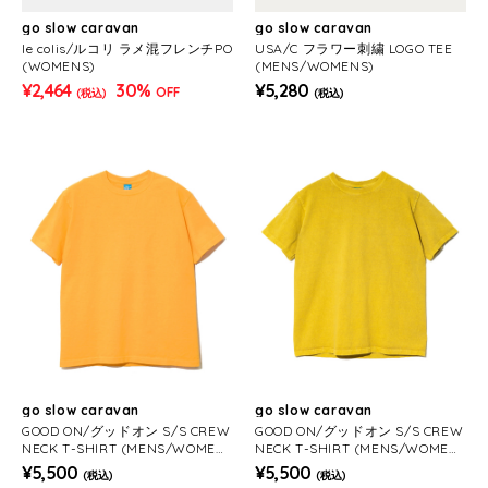
go slow caravan
go slow caravan
le colis/ルコリ ラメ混フレンチPO
USA/C フラワー刺繍 LOGO TEE
(WOMENS)
(MENS/WOMENS)
¥2,464
30%
¥5,280
OFF
(税込)
(税込)
go slow caravan
go slow caravan
GOOD ON/グッドオン S/S CREW
GOOD ON/グッドオン S/S CREW
NECK T-SHIRT (MENS/WOMEN
NECK T-SHIRT (MENS/WOMEN
S)
S)
¥5,500
¥5,500
(税込)
(税込)