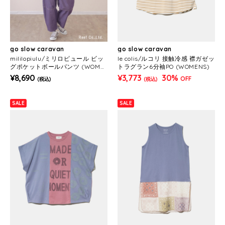
go slow caravan
go slow caravan
mililopiulu/ミリロピュール ビッ
le colis/ルコリ 接触冷感 襟ガゼッ
グポケットボールパンツ (WOME
トラグラン6分袖PO (WOMENS)
NS)
¥8,690
¥3,773
30%
OFF
(税込)
(税込)
SALE
SALE