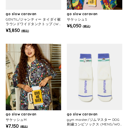
go slow caravan
go slow caravan
GENTIL/ジャンティー タイダイ裾
サケッシュS
ラウンドワイドタンクトップ (W
¥6,050
(税込)
OMENS)
¥3,850
(税込)
go slow caravan
go slow caravan
サケッシュM
gym master/ジムマスター DOG
刺繍コンビソックス (MENS/WO
¥7,150
(税込)