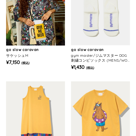
go slow caravan
go slow caravan
サケッシュM
gym master/ジムマスター DOG
刺繍コンビソックス (MENS/WO
¥7,150
(税込)
MENS)
¥1,430
(税込)