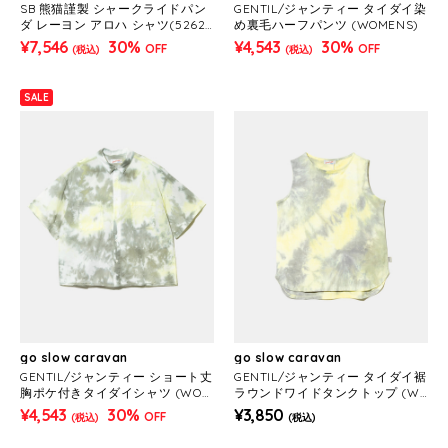
SB 熊猫謹製 シャークライドパン
GENTIL/ジャンティー タイダイ染
ダ レーヨン アロハ シャツ(52622
め裏毛ハーフパンツ (WOMENS)
7 MENS/WOMENS）
¥7,546
30%
¥4,543
30%
OFF
OFF
(税込)
(税込)
SALE
go slow caravan
go slow caravan
GENTIL/ジャンティー ショート丈
GENTIL/ジャンティー タイダイ裾
胸ポケ付きタイダイシャツ (WOM
ラウンドワイドタンクトップ (W
ENS)
OMENS)
¥4,543
30%
¥3,850
OFF
(税込)
(税込)