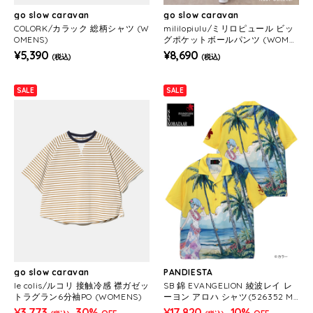
go slow caravan
go slow caravan
COLORK/カラック 総柄シャツ (W
mililopiulu/ミリロピュール ビッ
OMENS)
グポケットボールパンツ (WOME
NS)
¥5,390
¥8,690
(税込)
(税込)
SALE
SALE
go slow caravan
PANDIESTA
le colis/ルコリ 接触冷感 襟ガゼッ
SB 錦 EVANGELION 綾波レイ レ
トラグラン6分袖PO (WOMENS)
ーヨン アロハ シャツ(526352 ME
NS/WOMENS)
¥3,773
30%
¥17,820
10%