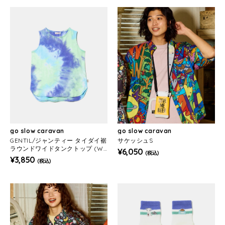
go slow caravan
go slow caravan
GENTIL/ジャンティー タイダイ裾
サケッシュS
ラウンドワイドタンクトップ (W
¥6,050
(税込)
OMENS)
¥3,850
(税込)