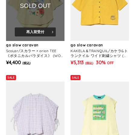
SOLD OUT
再入荷受付
go slow caravan
go slow caravan
ScoLar/スカラー × orion TEE
KAKELA＆TRANQUIL/カケラ&ト
《ボタニカルパラダイス》 (WOM
ランクイル ワイド刺繍シャツ (W
ENS)
OMENS)
¥4,400
¥5,313
30%
OFF
(税込)
(税込)
SALE
SALE