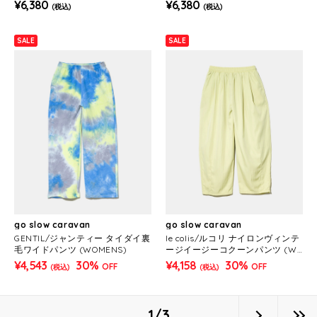
¥6,380
¥6,380
(税込)
(税込)
SALE
SALE
go slow caravan
go slow caravan
GENTIL/ジャンティー タイダイ裏
le colis/ルコリ ナイロンヴィンテ
毛ワイドパンツ (WOMENS)
ージイージーコクーンパンツ (W
OMENS)
¥4,543
30%
¥4,158
30%
OFF
OFF
(税込)
(税込)
1/3