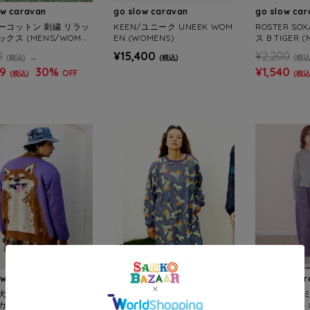
ow caravan
go slow caravan
go slow ca
ーコットン 刺繍 リラッ
KEEN/ユニーク UNEEK WOM
ROSTER S
クス (MENS/WOME
EN (WOMENS)
ス B TIGER 
S)
0
¥15,400
¥2,200
(税込)
(税込)
(税込
09
30%
¥1,540
OFF
(税込)
(税込
ow caravan
go slow caravan
go slow ca
 IMPACTジャガード
寝るまで気持ちいい総柄スム
mililopiu
カーディガン (MENS/
ースワンピース (WOMENS)
ッグポケット