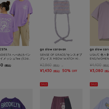
ESTA
go slow caravan
go slow ca
ANDIESTA へべれけパン
SENSE OF GRACE/センスオブ
USA/C 色々刺
イメッシュTee (52687
グレイス MEOW WATCH KIDS
ENS/WOMEN
S/WOMENS)
(KIDS)
50
¥2,860
¥4,400
(税込)
(税込)
(税込
¥1,430
50%
¥3,080
OFF
(税込)
(税
SALE
SALE