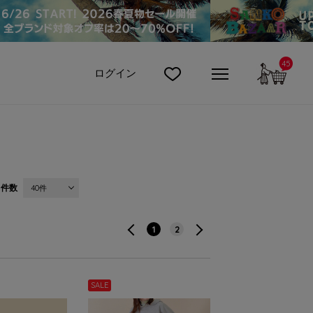
45
カート
ログイン
件数
40件
1
2
SALE