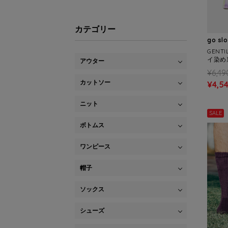
カテゴリー
go sl
GENT
イ染め
アウター
MENS)
¥6,49
カットソー
¥4,5
ニット
SALE
ボトムス
ワンピース
帽子
ソックス
シューズ