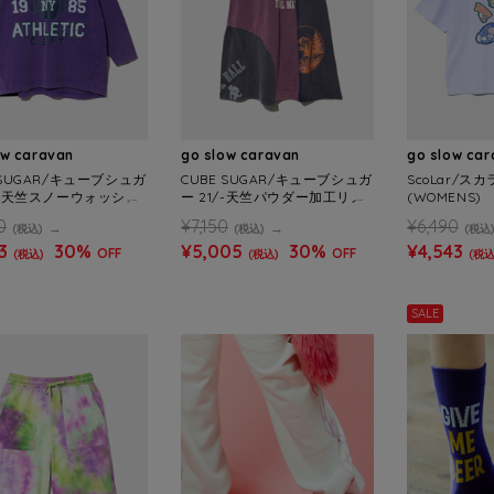
ow caravan
go slow caravan
go slow ca
 SUGAR/キューブシュガ
CUBE SUGAR/キューブシュガ
ScoLar/ス
0/-天竺スノーウォッシュ
ー 21/-天竺パウダー加工リメ
(WOMENS)
フVネックPO (WOME
イク風切替SK (WOMENS)
0
¥7,150
¥6,490
(税込)
(税込)
(税込
3
30%
¥5,005
30%
¥4,543
OFF
OFF
(税込)
(税込)
(税込
SALE