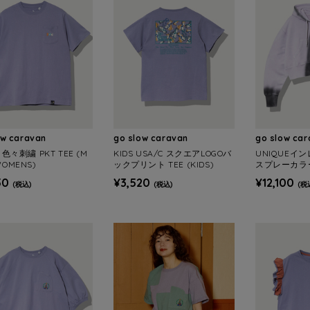
ow caravan
go slow caravan
go slow ca
 色々刺繍 PKT TEE (M
KIDS USA/C スクエアLOGOバ
UNIQUEイン
WOMENS)
ックプリント TEE (KIDS)
スプレーカラー
ーディー (WO
50
¥3,520
¥12,100
(税込)
(税込)
(税