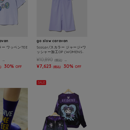
ravan
go slow caravan
カラー ワッペンTEE
ScoLar/スカラー ジャージ×ワ
ッシャー加工OP (WOMENS)
¥10,890
)
(税込)
30%
¥7,623
30%
OFF
OFF
)
(税込)
SALE