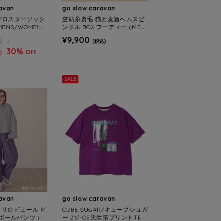
ravan
go slow caravan
OX/ロスターソック
空紡糸裏毛 猫と麦酒ヘムスピ
(MENS/WOMEN
ンドル BOX フーディー (MEN
S/WOMENS)
¥9,900
)
(税込)
30%
OFF
)
SALE
ravan
go slow caravan
lu/ミリロピュール ビ
CUBE SUGAR/キューブシュガ
ボールパンツ (W
ー 21/-OE天竺箔プリントTEE