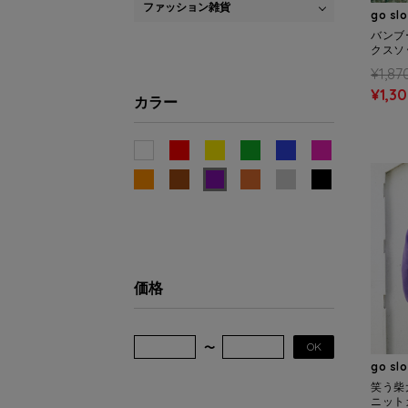
ファッション雑貨
go sl
バンブ
クスソッ
NS)
¥1,87
¥1,3
カラー
価格
OK
go sl
笑う柴犬
ニット