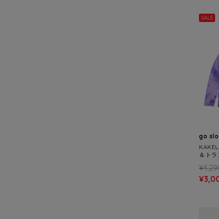
SALE
go sl
KAKE
＆トラ
くクルー
¥4,29
¥3,0