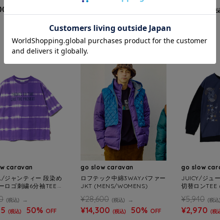
NS)
OMENS)
00
¥8,800
¥8,690
(税込)
(税込)
(税
SALE
SALE
ow caravan
go slow caravan
go slow ca
IL/ジャンティー 段染め
ロフテック中綿3WAYパファー
JUICY/ジュ
ーロゴ刺繍6分袖TEE
JKT (MENS/WOMENS)
切替ロンTEE 
ENS)
0
¥28,600
¥5,940
(税込)
(税込)
(税込
95
50%
¥14,300
50%
¥2,970
OFF
OFF
(税込)
(税込)
(税