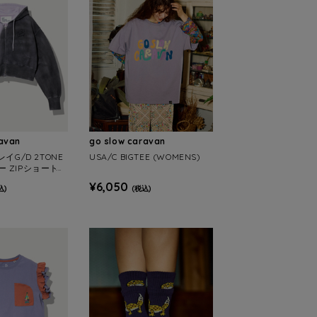
ravan
go slow caravan
レイG/D 2TONE
USA/C BIGTEE (WOMENS)
 ZIPショートフ
MENS)
¥6,050
込)
(税込)