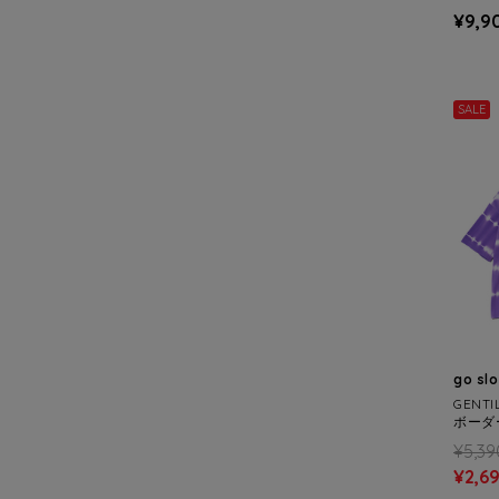
WOME
¥9,9
SALE
go sl
GENT
ボーダ
(WOM
¥5,39
¥2,6