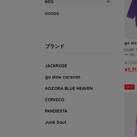
KIDS
GOODS
go sl
ブランド
CUBE
ー 1
カットオ
¥7,59
NS)
JACKROSE
¥5,31
go slow caravan
SALE
AOZORA BLUE HEAVEN
CORISCO
PANDIESTA
Junk Soul