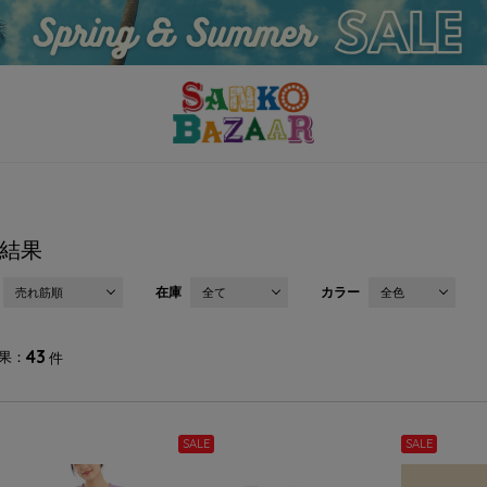
結果
在庫
カラー
売れ筋順
全て
全色
43
果
件
SALE
SALE