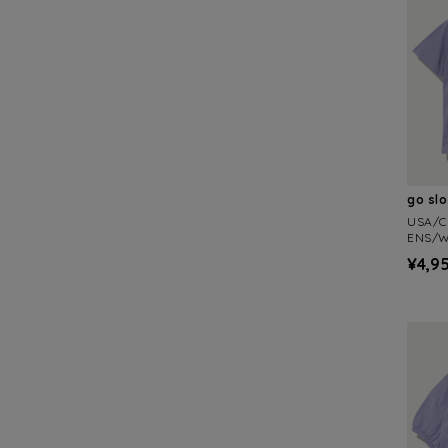
go sl
USA/C
ENS/
¥4,9