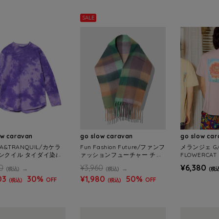
SALE
ow caravan
go slow caravan
go slow ca
LA&TRANQUIL/カケラ
Fun Fashion Future/ファンフ
メランジェ G/
ンクイル タイダイ染め
ァッションフューチャー チェ
FLOWERCAT
ロンTEE (WOMENS)
ック柄マフラー
S)
0
¥3,960
¥6,380
(税込)
(税込)
(税込
03
30%
¥1,980
50%
OFF
OFF
(税込)
(税込)