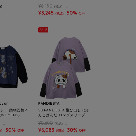
(WOMENS)
¥6,490
込)
(税込)
¥3,245
50%
OFF
(税込)
SALE
ravan
PANDIESTA
ーシー 動物総柄PT
SB PANDIESTA 飛び出し にゃ
(WOMENS)
んこぱんだ ロングスリーブ T
シャツ(595751 MENS/WOME
¥8,690
)
(税込)
NS)
50%
¥6,083
30%
OFF
OFF
込)
(税込)