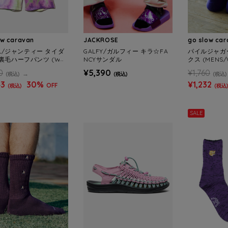
ow caravan
JACKROSE
go slow ca
IL/ジャンティー タイダ
GALFY/ガルフィー キラ☆FA
パイルジャガ
裏毛ハーフパンツ (WO
NCYサンダル
クス (MENS/
0
¥5,390
¥1,760
(税込)
(税込)
(税込)
43
30%
¥1,232
OFF
(税込)
(税込
SALE