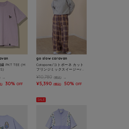
ravan
go slow caravan
繍 PKT TEE (M
Cotopone/コトポーネ カット
S)
フリンジミックスイージーパ
ンツ (WOMENS)
¥10,780
)
(税込)
30%
¥5,390
50%
OFF
OFF
込)
(税込)
SALE