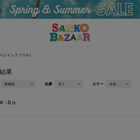
Soul(ジャンクソウル)
結果
在庫
カラー
新着順
全て
全色
0
果
件