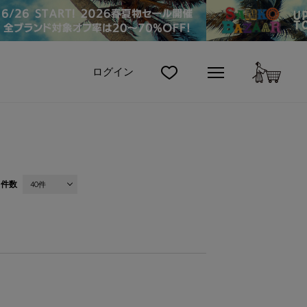
カート
ログイン
件数
40件