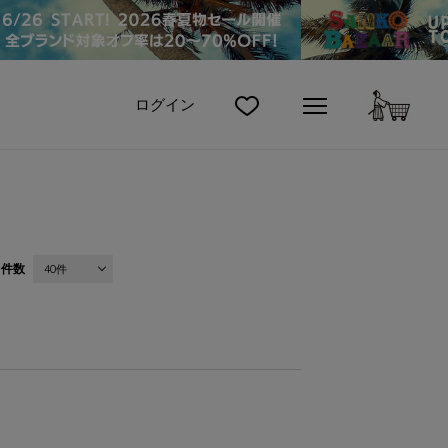
カート
ログイン
件数
40件