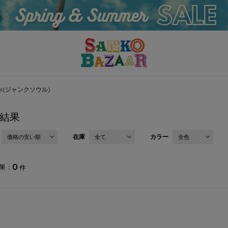
Soul(ジャンクソウル)
結果
在庫
カラー
価格の安い順
全て
全色
0
果
件