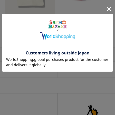
go slow caravan
go slow caravan
KIDS USA/C スクエアLOGOバッ
NEW ERA/ニューエラ CLD 920 C
クプリント TEE (KIDS)
HIIKAWA (KIDS)
¥3,520
¥4,950
(税込)
(税込)
1/1
カットソー
帽子