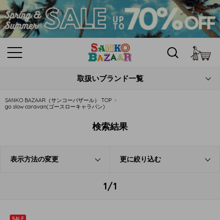
カ
取扱いブランド一覧
SANKO BAZAAR（サンコーバザール） TOP
go slow caravan(ゴースローキャラバン)
検索結果
表示方法の変更
更に絞り込む
1/1
SALE