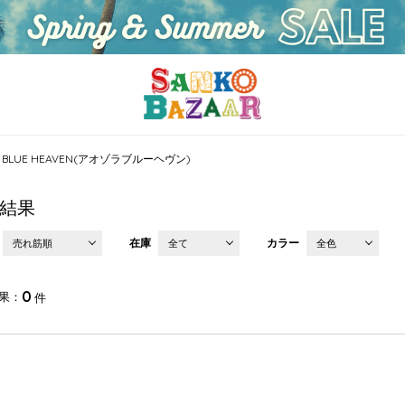
A BLUE HEAVEN(アオゾラブルーヘヴン)
結果
在庫
カラー
売れ筋順
全て
全色
0
果
件