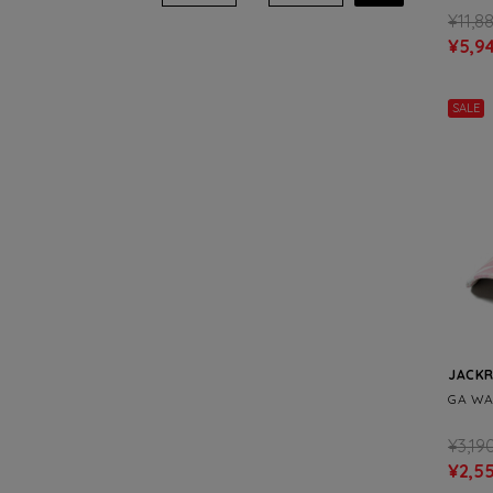
¥11,8
¥5,9
SALE
JACK
GA WA
¥3,19
¥2,5