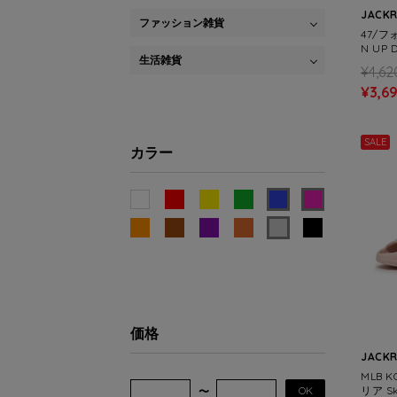
JACK
ファッション雑貨
47/フ
N UP D
生活雑貨
¥4,62
¥3,6
SALE
カラー
価格
JACK
MLB 
OK
リア Ski