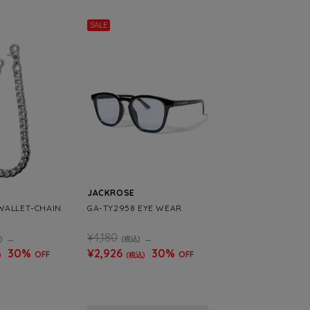
SALE
JACKROSE
 WALLET-CHAIN
GA-TY2958 EYE WEAR
¥4,180
)
(税込)
30%
¥2,926
30%
OFF
OFF
)
(税込)