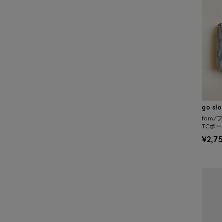
go sl
fam
TCポ
¥2,7