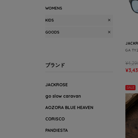
WOMENS
KIDS
GOODS
JACK
GA TY
¥4,29
ブランド
¥3,4
JACKROSE
SALE
go slow caravan
AOZORA BLUE HEAVEN
CORISCO
PANDIESTA