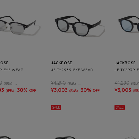
ROSE
JACKROSE
JACKROSE
49-EYE WEAR
JE TY2939-EYE WEAR
JE TY2939-
0
¥4,290
¥4,290
(税込)
(税込)
(税込
03
30%
¥3,003
30%
¥3,003
OFF
OFF
(税込)
(税込)
(税
SALE
SALE