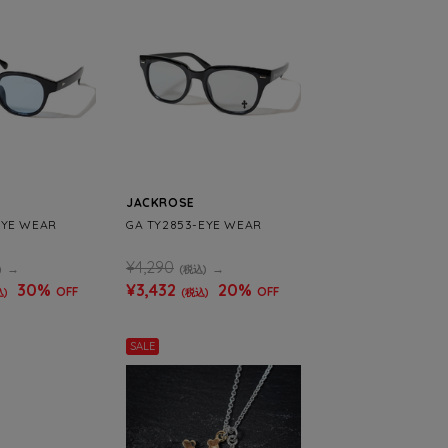
JACKROSE
EYE WEAR
GA TY2853-EYE WEAR
¥4,290
)
(税込)
30%
¥3,432
20%
OFF
OFF
込)
(税込)
SALE