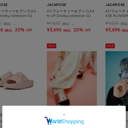
ROSE
JACKROSE
JACKROSE
ォーティーセブン CLEA
47/フォーティーセブン CLEA
47/フォーティ
isney collection 02
N UP Disney collection 02
ASE RUNNER
RESS LA&NY
0
¥4,620
¥4,620
(税込)
(税込)
(税込
96
20%
¥3,696
20%
¥3,696
OFF
OFF
(税込)
(税込)
(税込
SALE
SALE
ROSE
JACKROSE
JACKROSE
KOREA/エムエルビーコ
GALFY/ガルフィー キラ☆FA
GALFY/ガ
pper Slide
NCYサンダル
デニムキャッ