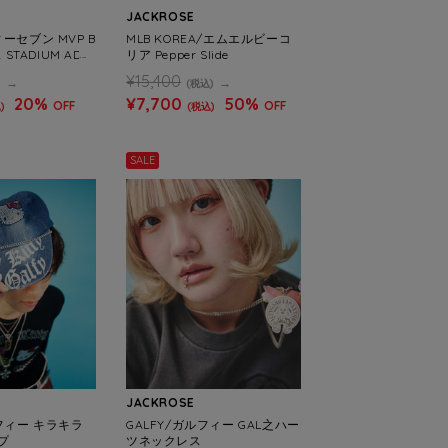
JACKROSE
ーセブン MVP B
MLB KOREA/エムエルビーコ
 STADIUM ADD
リア Pepper Slide
¥15,400
)
(税込)
20%
¥7,700
50%
OFF
OFF
)
(税込)
SALE
JACKROSE
ルフィー キラキラ
GALFY/ガルフィー GAL之ハー
プ
ツネックレス