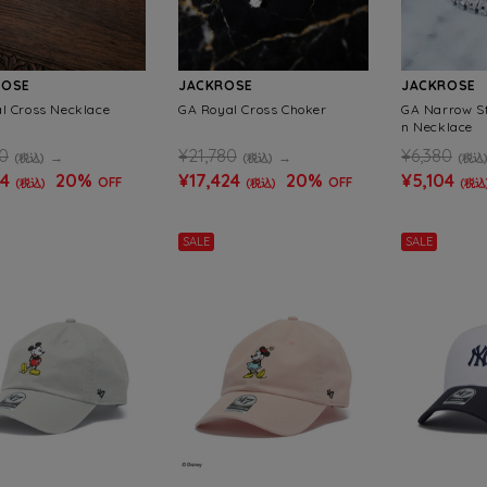
ROSE
JACKROSE
JACKROSE
l Cross Necklace
GA Royal Cross Choker
GA Narrow St
n Necklace
0
¥21,780
¥6,380
(税込)
(税込)
(税込
24
20%
¥17,424
20%
¥5,104
OFF
OFF
(税込)
(税込)
(税込
SALE
SALE