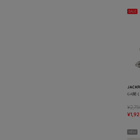
SALE
JACK
GA闇
¥2,75
¥1,92
NEW