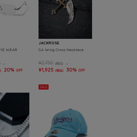
JACKROSE
EYE WEAR
GA Wing Cross Necklace
¥2,750
)
(税込)
20%
¥1,925
30%
OFF
OFF
)
(税込)
SALE