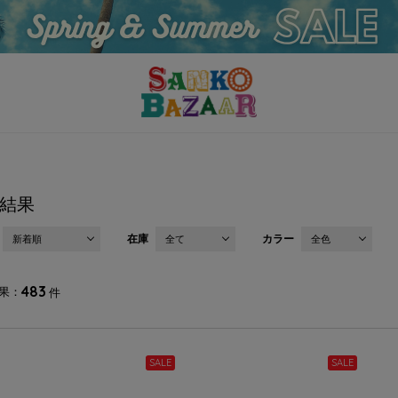
結果
在庫
カラー
新着順
全て
全色
483
果
件
SALE
SALE