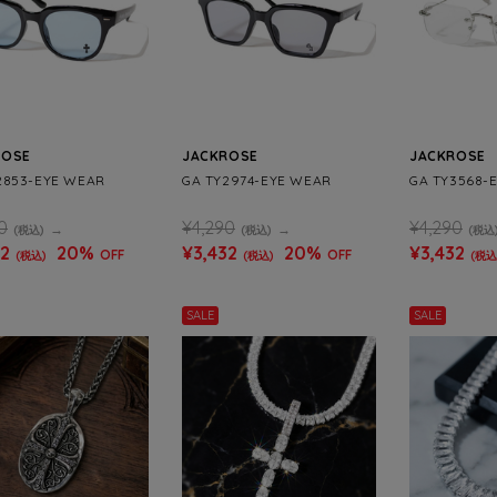
ROSE
JACKROSE
JACKROSE
2853-EYE WEAR
GA TY2974-EYE WEAR
GA TY3568-
0
¥4,290
¥4,290
(税込)
(税込)
(税込
32
20%
¥3,432
20%
¥3,432
OFF
OFF
(税込)
(税込)
(税込
SALE
SALE