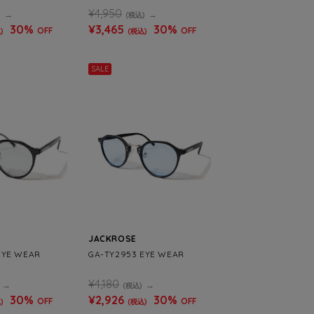
¥4,950
)
(税込)
30%
¥3,465
30%
OFF
OFF
)
(税込)
SALE
JACKROSE
EYE WEAR
GA-TY2953 EYE WEAR
¥4,180
(税込)
30%
¥2,926
30%
OFF
OFF
)
(税込)