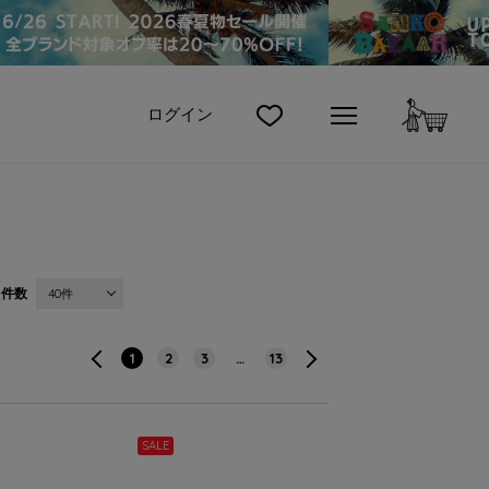
カート
ログイン
件数
40件
1
2
3
…
13
SALE