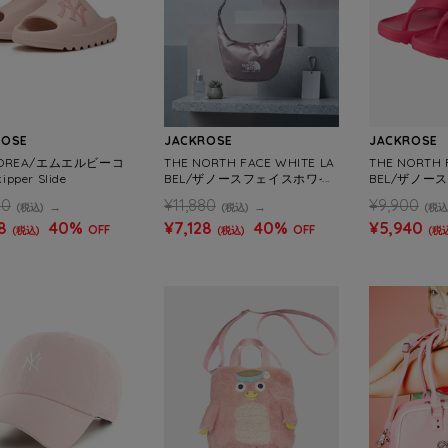
ROSE
JACKROSE
JACKROSE
KOREA/エムエルビーコ
THE NORTH FACE WHITE LA
THE NORTH 
pper Slide
BEL/ザノースフェイスホワイ
BEL/ザノー
トレーベル HOBO BAG MINI
トレーベル CAM
80
¥11,880
¥9,900
(税込)
(税込)
(税込
8
40%
¥7,128
40%
¥5,940
OFF
OFF
(税込)
(税込)
(税