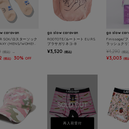
ow caravan
go slow caravan
go slow ca
ER SOX/ロスターソック
ROOTOTE/ルートート EU.RS.
Finissag
AXY (MENS/WOMEN
ブラサガリネコ-B
ラッシュクリ
ー
0
¥3,520
¥4,290
(税込)
(税込)
(税込
2
30%
¥3,003
OFF
(税込)
(税
SOLD OUT
再入荷受付