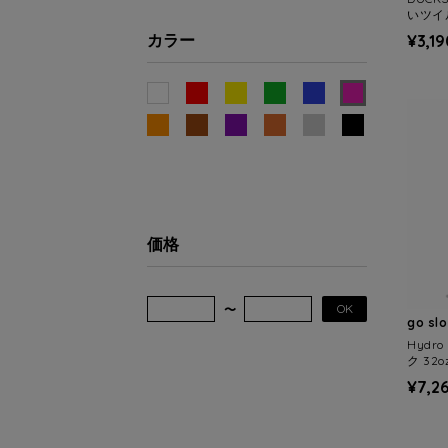
いツイ
カラー
¥3,19
価格
OK
go sl
Hydr
ク 32o
H FLE
¥7,2