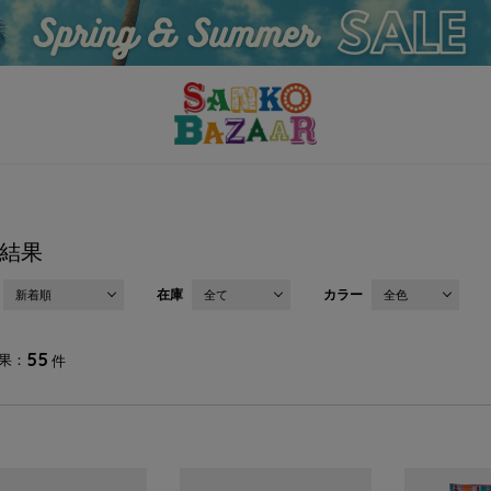
結果
在庫
カラー
新着順
全て
全色
55
果
件