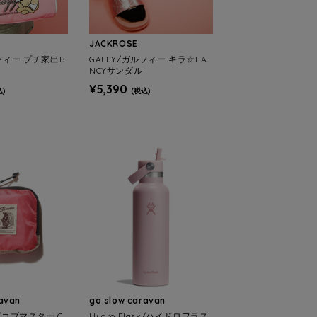
JACKROSE
ルフィー プチ家出B
GALFY/ガルフィー キラ☆FA
NCYサンダル
¥5,390
込)
(税込)
ravan
go slow caravan
R/コブマスター C
Hydro Flask/ハイドロフラス