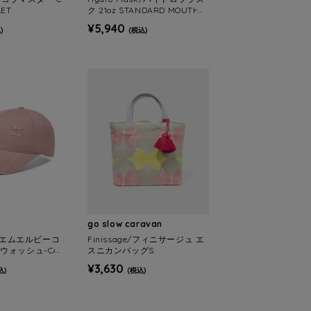
LET
ク 21oz STANDARD MOUTH F
LEX STRAW
¥5,940
)
(税込)
go slow caravan
A/エムエルビーコ
Finissage/フィニサージュ エ
ウォッシュ-CAP
スニカンバッグS
¥3,630
込)
(税込)