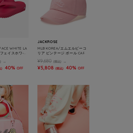
JACKROSE
FACE WHITE LA
MLB KOREA/エムエルビーコ
スフェイスホワイ
リア ビンテージ ボール CAP
PER S FLIP
¥9,680
)
(税込)
40%
¥5,808
40%
OFF
OFF
込)
(税込)