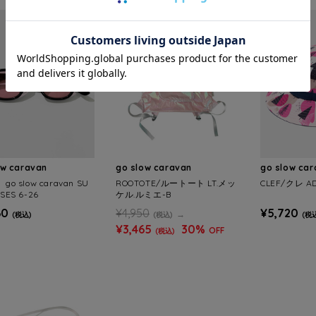
ow caravan
go slow caravan
go slow ca
go slow caravan SU
ROOTOTE/ルートート LT.メッ
CLEF/クレ AD
SES 6-26
ケル.ルミエ-B
60
¥4,950
¥5,720
(税込)
(税込)
(税
¥3,465
30%
OFF
(税込)