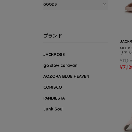
GOODS
ブランド
JACK
MLB 
リア Ski
JACKROSE
¥11,8
go slow caravan
¥7,12
AOZORA BLUE HEAVEN
CORISCO
PANDIESTA
Junk Soul