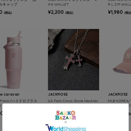
ルキャップ
AN WALLET
R L ZIP WAL
0
¥2,200
¥1,980
(税込)
(税込)
(税込
ow caravan
JACKROSE
JACKROSE
o Flask/ハイドロフラス
GA Fam Cross Stone Necklac
MLB KORE
z TRAVEL BOTTLE WIT
e
リア ダメージ
X STRAW
60
¥5,280
¥8,800
(税込)
(税込)
(税
SALE