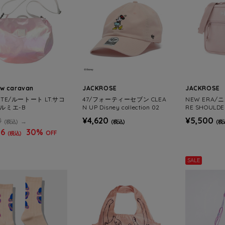
ow caravan
JACKROSE
JACKROSE
OTE/ルートート LT.サコ
47/フォーティーセブン CLEA
NEW ERA/
ルミエ-B
N UP Disney collection 02
RE SHOULDE
0
¥4,620
¥5,500
(税込)
(税込)
(税
26
30%
OFF
(税込)
SALE