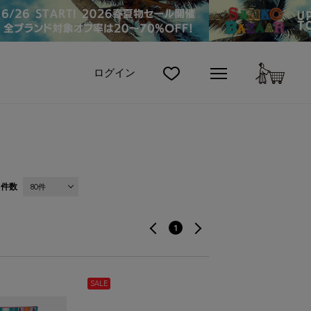
カート
ログイン
件数
80件
1
SALE