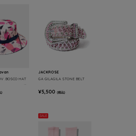
ravan
JACKROSE
V .BOSCO HAT
GA GILAGILA STONE BELT
¥5,500
込)
(税込)
SALE