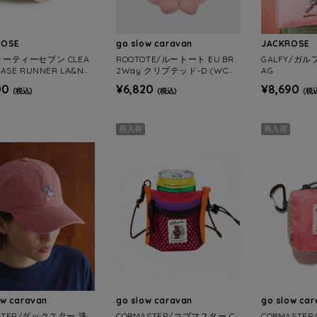
ROSE
go slow caravan
JACKROSE
ォーティーセブン CLEA
ROOTOTE/ルートート EU.BR
GALFY/ガ
BASE RUNNER LA&NY
2Way クリプテッド-D (WOM
AG
ENS)
00
¥6,820
¥8,690
(税込)
(税込)
(税
再入荷
再入荷
ow caravan
go slow caravan
go slow ca
STER/ダックスター 洗
COBMASTER/コブマスター C
COBMASTE