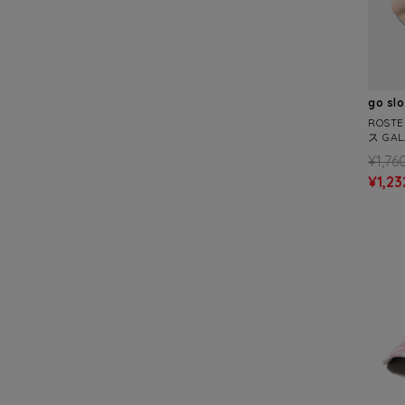
go sl
ROST
ス GAL
S)
¥1,76
¥1,23