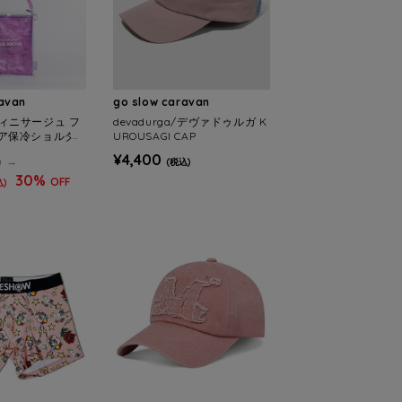
ravan
go slow caravan
e/フィニサージュ フ
devadurga/デヴァドゥルガ K
ア保冷ショルダ
UROUSAGI CAP
¥4,400
)
(税込)
30%
OFF
込)