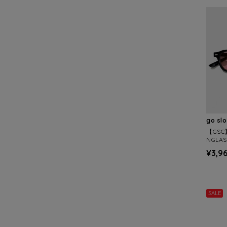
go sl
【GSC】
NGLAS
¥3,9
SALE