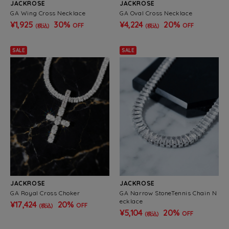
JACKROSE
JACKROSE
GA Wing Cross Necklace
GA Oval Cross Necklace
¥1,925
30%
¥4,224
20%
OFF
OFF
(税込)
(税込)
SALE
SALE
JACKROSE
JACKROSE
GA Royal Cross Choker
GA Narrow StoneTennis Chain N
ecklace
¥17,424
20%
OFF
(税込)
¥5,104
20%
OFF
(税込)