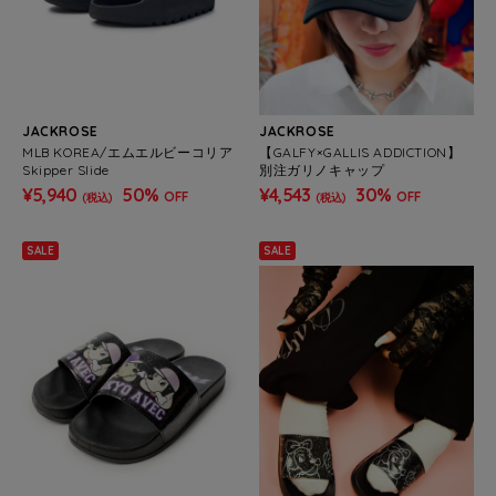
JACKROSE
JACKROSE
MLB KOREA/エムエルビーコリア
【GALFY×GALLIS ADDICTION】
Skipper Slide
別注ガリノキャップ
¥5,940
50%
¥4,543
30%
OFF
OFF
(税込)
(税込)
SALE
SALE