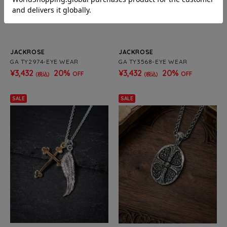
JACKROSE
JACKROSE
GA TY2974-EYE WEAR
GA TY3568-EYE WEAR
¥3,432
20%
¥3,432
20%
OFF
OFF
(税込)
(税込)
SALE
SALE