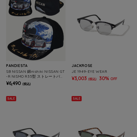
PANDIESTA
JACKROSE
SB NISSAN 錦nishiki NISSAN GT
JE 1949-EYE WEAR
-R NISMO R35型 ストレートバイ
¥3,003
30%
OFF
(税込)
ザー キャップ (526862 MENS/W
¥6,490
(税込)
OMENS)
SALE
SALE