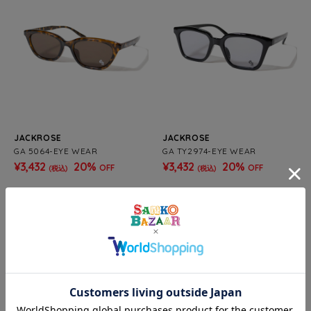
JACKROSE
JACKROSE
GA 5064-EYE WEAR
GA TY2974-EYE WEAR
¥3,432
20%
¥3,432
20%
OFF
OFF
(税込)
(税込)
SALE
SALE