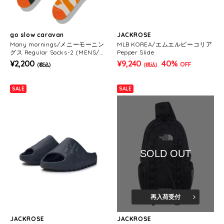
go slow caravan
JACKROSE
Many mornings/メニーモーニン
MLB KOREA/エムエルビーコリア
グス Regular Socks-2 (MENS/W
Pepper Slide
OMENS)
¥2,200
¥9,240
40%
OFF
(税込)
(税込)
SALE
SALE
SOLD OUT
再入荷受付
JACKROSE
JACKROSE