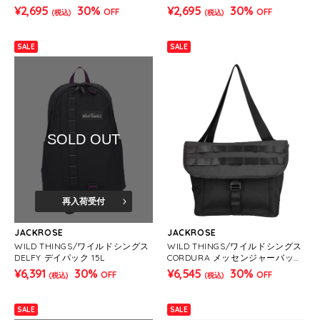
¥2,695
30%
¥2,695
30%
OFF
OFF
(税込)
(税込)
SALE
SALE
SOLD OUT
再入荷受付
JACKROSE
JACKROSE
WILD THINGS/ワイルドシングス
WILD THINGS/ワイルドシングス
DELFY デイパック 15L
CORDURA メッセンジャーバッグ
S 5L
¥6,391
30%
¥6,545
30%
OFF
OFF
(税込)
(税込)
SALE
SALE