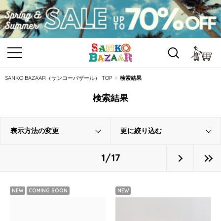
カ
SANKO BAZAAR（サンコーバザール） TOP
検索結果
検索結果
表示方法の変更
更に絞り込む
1/17
NEW
COMING SOON
NEW