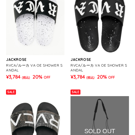
JACKROSE
JACKROSE
RVCA/ルーカ VA OE SHOWER S
RVCA/ルーカ VA OE SHOWER S
ANDAL
ANDAL
¥3,784
20%
¥3,784
20%
OFF
OFF
(税込)
(税込)
SALE
SALE
SOLD OUT