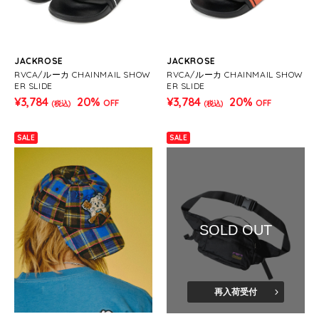
JACKROSE
JACKROSE
RVCA/ルーカ CHAINMAIL SHOW
RVCA/ルーカ CHAINMAIL SHOW
ER SLIDE
ER SLIDE
¥3,784
20%
¥3,784
20%
OFF
OFF
(税込)
(税込)
SALE
SALE
SOLD OUT
再入荷受付