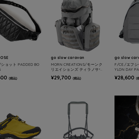
ROSE
go slow caravan
go slow ca
t/ショット PADDED BO
MORN CREATIONS/モーンク
F/CE./エフシ
G
リエイションズ ティラノサウ
YLON DAY PA
ルスバックパック L 33L
600
¥29,700
¥28,600
(税込)
(税込)
(