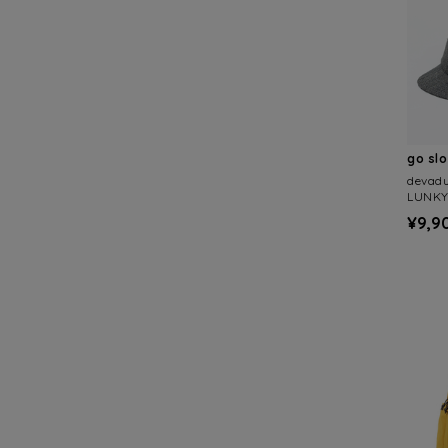
go sl
deva
LUNKY
¥9,9