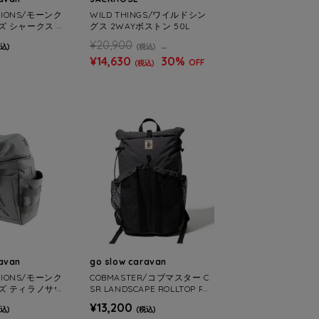
TIONS/モーンク
WILD THINGS/ワイルドシン
ズ シャークスリ
グス 2WAYボストン 50L
L
¥20,900
込)
(税込)
¥14,630
30%
OFF
(税込)
ravan
go slow caravan
TIONS/モーンク
COBMASTER/コブマスター C
ズ ティラノサウ
SR LANDSCAPE ROLLTOP PA
4L
CK
¥13,200
込)
(税込)