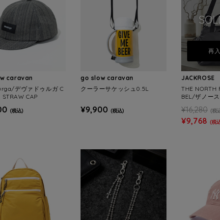
SOL
再
ow caravan
go slow caravan
JACKROSE
durga/デヴァドゥルガ C
クーラーサケッシュ0.5L
THE NORTH 
 STRAW CAP
BEL/ザノー
トレーベル BO
00
¥9,900
¥16,280
(税込)
(税込)
(税
BAG
¥9,768
(税込