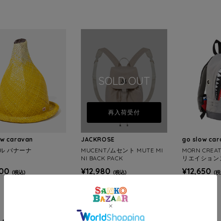
SOLD OUT
再入荷受付
ow caravan
JACKROSE
go slow ca
ノル バナーナ
MUCENT/ムセント MUTE MI
MORN CREA
NI BACK PACK
リエイション
クパック M 11
200
¥12,980
¥12,650
(税込)
(税込)
(税