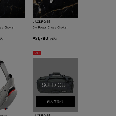
JACKROSE
ss Choker
GA Royal Cross Choker
¥21,780
込)
(税込)
SALE
SOLD OUT
再入荷受付
ravan
JACKROSE