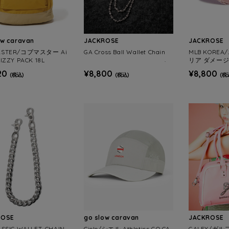
ow caravan
JACKROSE
JACKROSE
ASTER/コブマスター Ai
GA Cross Ball Wallet Chain
MLB KORE
IZZY PACK 18L
リア ダメージ
20
¥8,800
¥8,800
(税込)
(税込)
(税
ROSE
go slow caravan
JACKROSE
ASSIC WALLET-CHAIN
Ciele/シエル Athletics GO CA
GALFY/ガ