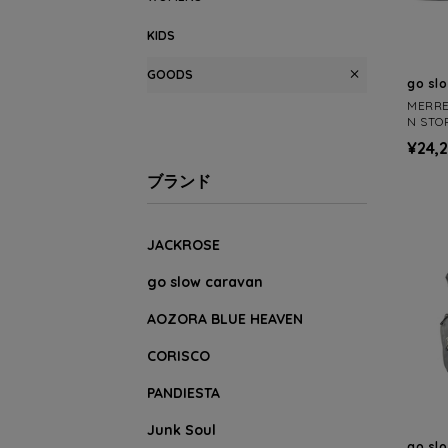
KIDS
GOODS
go sl
MERR
N STO
(MENS
¥24,
ブランド
JACKROSE
go slow caravan
AOZORA BLUE HEAVEN
CORISCO
PANDIESTA
Junk Soul
go sl