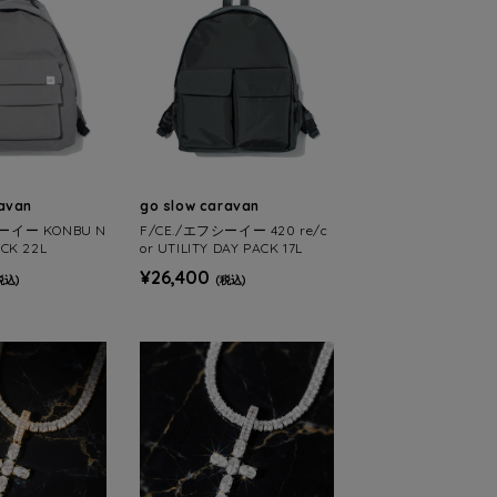
ravan
go slow caravan
ーイー KONBU N
F/CE./エフシーイー 420 re/c
CK 22L
or UTILITY DAY PACK 17L
¥26,400
税込)
(税込)