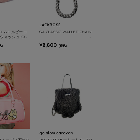
JACKROSE
A/エムエルビーコ
GA CLASSIC WALLET-CHAIN
ウォッシュ-CAP
¥8,800
込)
(税込)
go slow caravan
ルフィー プチ家出B
ROOTOTE/ルートート EU.TAL