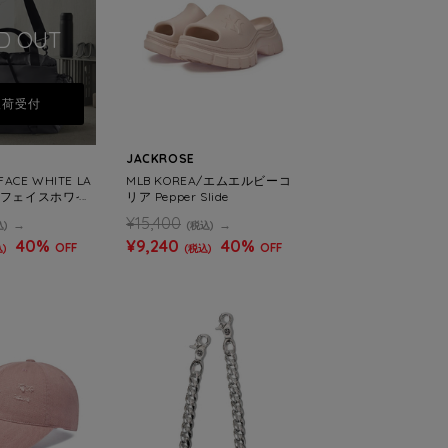
D OUT
入荷受付
JACKROSE
FACE WHITE LA
MLB KOREA/エムエルビーコ
スフェイスホワイ
リア Pepper Slide
NNEY DUFFLE
¥15,400
込)
(税込)
40%
¥9,240
40%
OFF
OFF
)
(税込)