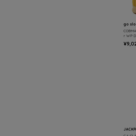
go sl
COBM
r WP D
¥9,0
JACK
GA CL