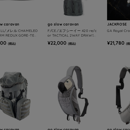
ow caravan
go slow caravan
JACKROSE
ELL/メレル CHAMELEO
F/CE./エフシーイー 420 re/c
GA Royal Cro
RM REDUX GORE-TEX
or TACTICAL 2WAY DRAWST
)
RING 4L
200
¥22,000
¥21,780
(税込)
(税込)
(税
ow caravan
go slow caravan
go slow ca