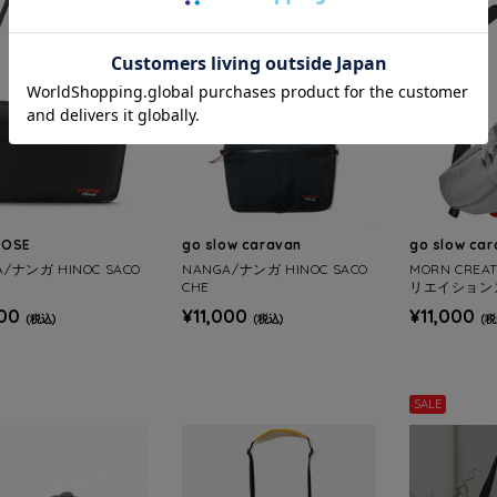
ROSE
go slow caravan
go slow ca
A/ナンガ HINOC SACO
NANGA/ナンガ HINOC SACO
MORN CREA
CHE
リエイション
ストポーチ 3
000
¥11,000
¥11,000
(税込)
(税込)
(税
SALE