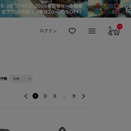
14
カート
ログイン
件数
40件
1
2
3
…
9