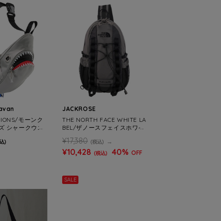
ravan
JACKROSE
TIONS/モーンク
THE NORTH FACE WHITE LA
ズ シャークウエ
BEL/ザノースフェイスホワイ
L
トレーベル スーパーワンウェ
¥17,380
込)
(税込)
イ-BAG
¥10,428
40%
OFF
(税込)
SALE