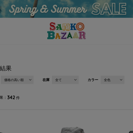
結果
在庫
カラー
価格の高い順
全て
全色
342
果
件