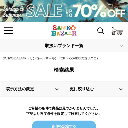
カ
取扱いブランド一覧
SANKO BAZAAR（サンコーバザール） TOP
CORISCO(コリスコ)
検索結果
表示方法の変更
更に絞り込む
ご希望の条件で商品は見つかりませんでした。
下記より再度条件を設定して検索してください。
条件を設定する