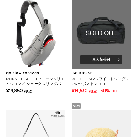
SOLD OUT
再入荷受付
go slow caravan
JACKROSE
MORN CREATIONS/モーンクリエ
WILD THINGS/ワイルドシングス
イションズ シャークスリングバッ
2WAYボストン 50L
ク 5L
¥14,850
¥14,630
30%
OFF
(税込)
(税込)
NEW