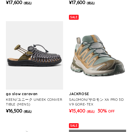
¥17,600
¥17,600
(税込)
(税込)
SALE
go slow caravan
JACKROSE
KEEN/ユニーク UNEEK CONVER
SALOMON/サロモン XA PRO 3D
TIBLE (MENS)
V9 GORE-TEX
¥16,500
¥15,400
30%
OFF
(税込)
(税込)
SALE