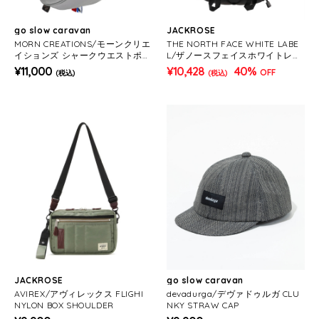
go slow caravan
JACKROSE
MORN CREATIONS/モーンクリエ
THE NORTH FACE WHITE LABE
イションズ シャークウエストポー
L/ザノースフェイスホワイトレー
チ 3L
ベル スーパーワンウェイ-BAG
¥11,000
¥10,428
40%
OFF
(税込)
(税込)
JACKROSE
go slow caravan
AVIREX/アヴィレックス FLIGHI
devadurga/デヴァドゥルガ CLU
NYLON BOX SHOULDER
NKY STRAW CAP