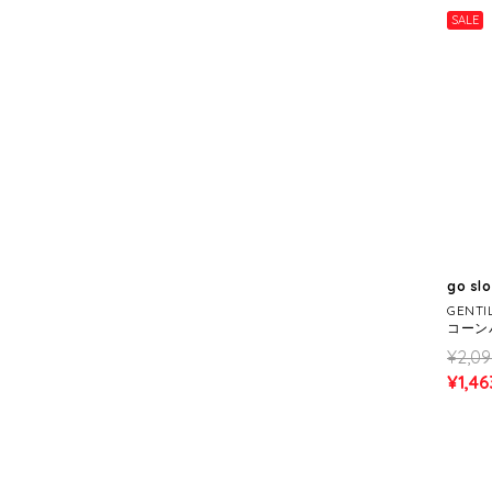
SALE
go sl
GENT
コーンバ
¥2,0
¥1,46