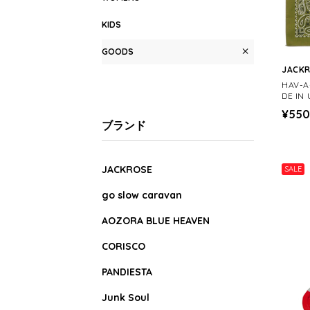
KIDS
GOODS
JACK
HAV-
DE IN
¥550
ブランド
JACKROSE
SALE
go slow caravan
AOZORA BLUE HEAVEN
CORISCO
PANDIESTA
Junk Soul