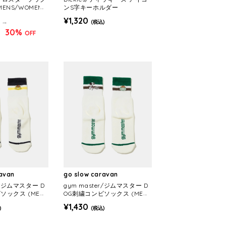
(MENS/WOMEN
ンS字キーホルダー
¥1,320
(税込)
30%
OFF
)
ravan
go slow caravan
er/ジムマスター D
gym master/ジムマスター D
ソックス (MEN
OG刺繍コンビソックス (MEN
S/WOMENS)
¥1,430
)
(税込)