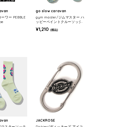
ravan
go slow caravan
ローワー PEBBLE
gym master/ジムマスター ハ
pe
ッピーペイントクルーソック
ス (MENS/WOMENS)
¥1,210
)
(税込)
ravan
JACKROSE
OX/ロスターソック
Dickies/ディッキーズ アイコ