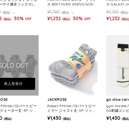
ーデイ撥水ソックスLOG
ス BEETHVEN (MENS/WOME
ス GALAXY 
NS)
S)
0
¥1,760
¥1,760
(税込)
(税込)
(税込)
2
30%
¥1,232
30%
¥1,232
OFF
OFF
(税込)
(税込)
(税込
SOLD OUT
再入荷受付
ROSE
JACKROSE
go slow ca
t P.Miller/ロバートピー
Robert P.Miller/ロバートピー
gym mast
 クォーター丈-3P-ソッ
ミラー ジャスト丈-3P-ソック
OG刺繍コンビ
ス
S/WOMENS)
0
¥1,430
¥1,430
(税込)
(税込)
(税込