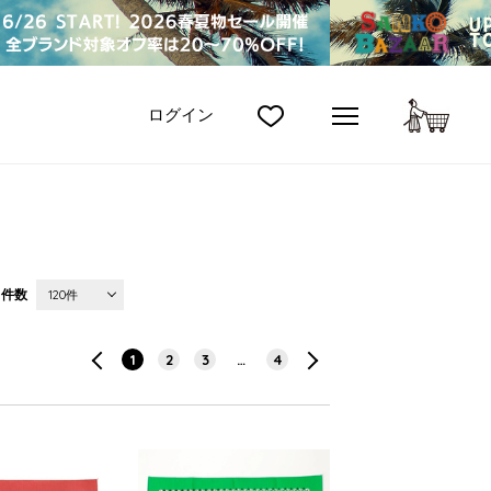
カート
ログイン
件数
120件
1
2
3
…
4