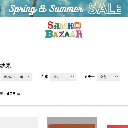
結果
在庫
カラー
価格の安い順
全て
全色
405
果
件