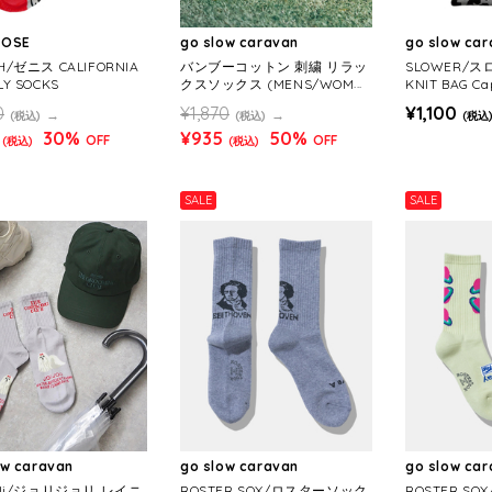
ROSE
go slow caravan
go slow ca
H/ゼニス CALIFORNIA
バンブーコットン 刺繍 リラッ
SLOWER/ス
LY SOCKS
クスソックス (MENS/WOME
KNIT BAG Ca
NS)
0
¥1,870
¥1,100
(税込)
(税込)
(税込
30%
¥935
50%
OFF
OFF
(税込)
(税込)
SALE
SALE
ow caravan
go slow caravan
go slow ca
JOli/ジョリジョリ レイニ
ROSTER SOX/ロスターソック
ROSTER S