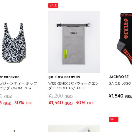
SALE
ow caravan
go slow caravan
JACKROSE
IL/ジャンティー ポップ
WEEKEND(ER)/ウィークエン
GA O.E LOGO
ッグ (WOMENS)
ダー COOLBAG/BOTTLE
90
¥2,200
¥1,540
(税込)
(税込)
(税込
3
30%
¥1,540
30%
OFF
OFF
(税込)
(税込)
SALE