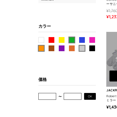
ーサニ
O
¥1,76
¥1,23
カラー
価格
JACK
Rober
OK
ミラー
クス
¥1,43