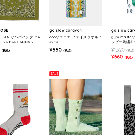
ROSE
go slow caravan
go slow ca
A-HANK/ハバハンク MA
ecoe/エコエ フェイスタオル 3
gym mast
 U.S.A BANDANNAS
4x80
ッピー刺繍キ
¥550
¥1,320
(税込)
(税込)
(税込)
¥660
(税込)
SALE