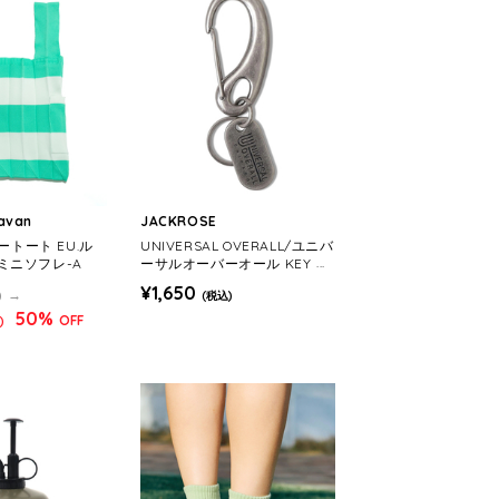
ravan
JACKROSE
ルートート EU.ル
UNIVERSAL OVERALL/ユニバ
ミニソフレ-A
ーサルオーバーオール KEY RI
NG 187
¥1,650
)
(税込)
50%
OFF
)