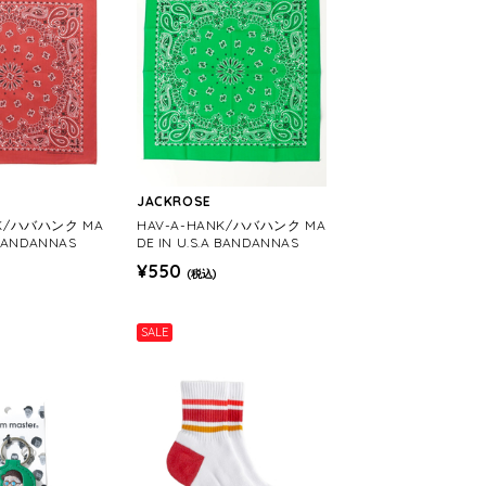
JACKROSE
NK/ハバハンク MA
HAV-A-HANK/ハバハンク MA
 BANDANNAS
DE IN U.S.A BANDANNAS
¥550
(税込)
SALE