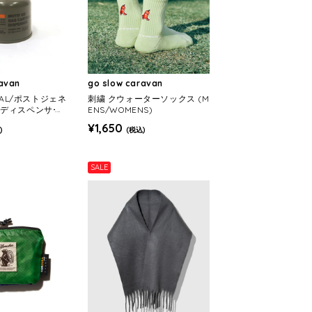
ravan
go slow caravan
ERAL/ポストジェネ
刺繍 クウォーターソックス (M
フディスペンサー
ENS/WOMENS)
プレー
¥1,650
)
(税込)
SALE