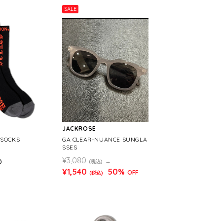
SALE
JACKROSE
 SOCKS
GA CLEAR-NUANCE SUNGLA
SSES
¥3,080
)
(税込)
¥1,540
50%
OFF
(税込)