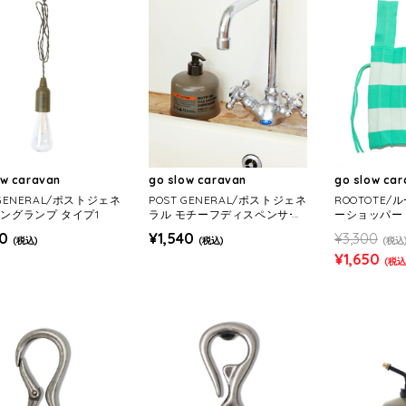
ow caravan
go slow caravan
go slow ca
 GENERAL/ポストジェネ
POST GENERAL/ポストジェネ
ROOTOTE/
ハングランプ タイプ1
ラル モチーフディスペンサー
ーショッパー
オーディーソープ
40
¥1,540
¥3,300
(税込)
(税込)
(税込
¥1,650
(税込