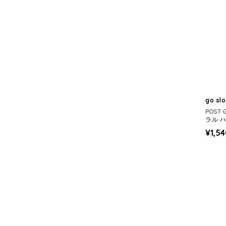
go sl
POST
ラル 
¥1,5