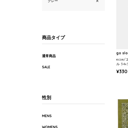
グレー
商品タイプ
go sl
通常商品
ecoe
ル 34x
SALE
¥330
性別
MENS
WOMENS