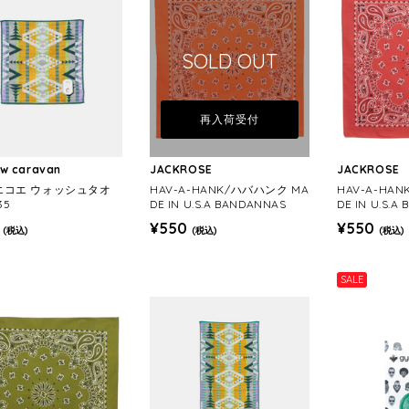
SOLD OUT
再入荷受付
ow caravan
JACKROSE
JACKROSE
/エコエ ウォッシュタオ
HAV-A-HANK/ハバハンク MA
HAV-A-HA
35
DE IN U.S.A BANDANNAS
DE IN U.S.A
¥550
¥550
(税込)
(税込)
(税込)
SALE