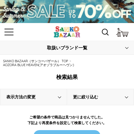
カ
取扱いブランド一覧
SANKO BAZAAR（サンコーバザール） TOP
AOZORA BLUE HEAVEN(アオゾラブルーヘヴン)
検索結果
表示方法の変更
更に絞り込む
ご希望の条件で商品は見つかりませんでした。
下記より再度条件を設定して検索してください。