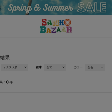
結果
在庫
カラー
オススメ順
全て
全色
0
果
件