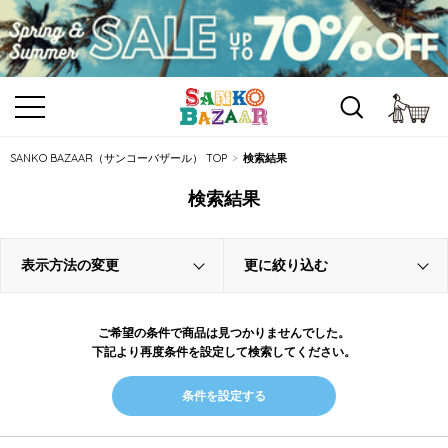
カ
SANKO BAZAAR（サンコーバザール） TOP
検索結果
検索結果
表示方法の変更
更に絞り込む
ご希望の条件で商品は見つかりませんでした。
下記より再度条件を設定して検索してください。
条件を設定する