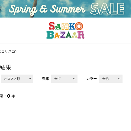
O(コリスコ)
結果
在庫
カラー
オススメ順
全て
全色
0
果
件