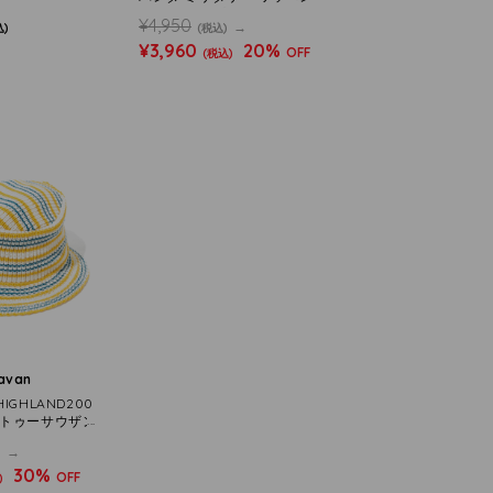
ット キャップ(595967 MEN
¥4,950
込)
(税込)
S/WOMENS)
¥3,960
20%
OFF
(税込)
ravan
IGHLAND200
ドトゥーサウザン
Border Straight
)
30%
OFF
)