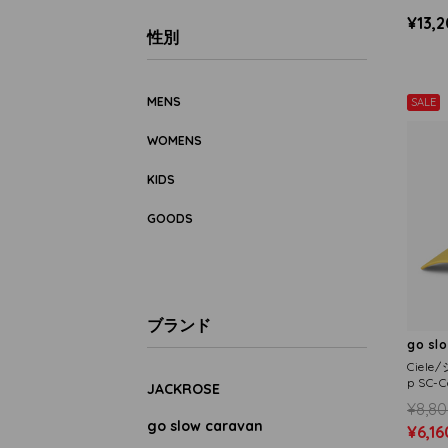
¥13,
性別
MENS
SALE
WOMENS
KIDS
GOODS
ブランド
go sl
Ciele/
p SC-
JACKROSE
¥8,8
go slow caravan
¥6,16