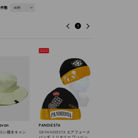
件数
40件
1
SALE
ravan
PANDIESTA
ロン撥水キャン
SB PANDIESTA エアフォース
パンダ ミリタリー ワッペン ニ