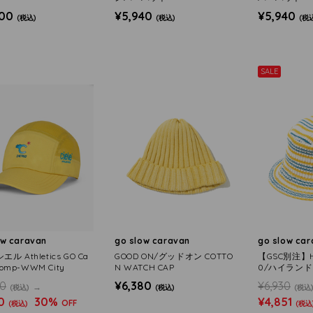
200
¥5,940
¥5,940
(税込)
(税込)
(税
SALE
ow caravan
go slow caravan
go slow ca
シエル Athletics GO Ca
GOOD ON/グッドオン COTTO
【GSC別注】H
Comp-WWM City
N WATCH CAP
0/ハイラン
ド Rib Multi 
00
¥6,380
¥6,930
(税込)
(税込)
(税込
Bucket Hat
0
30%
¥4,851
OFF
(税込)
(税込