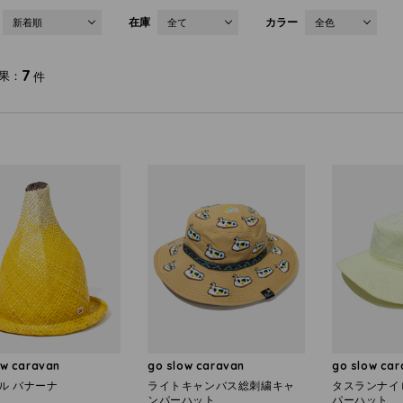
在庫
カラー
新着順
全て
全色
7
果
件
ow caravan
go slow caravan
go slow ca
ノル バナーナ
ライトキャンバス総刺繍キャ
タスランナイ
ンパーハット
パーハット