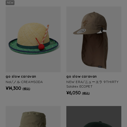
NEW
go slow caravan
go slow caravan
Nol/ノル CREAMSODA
NEW ERA/ニューエラ 9THIRTY
Solotex ECOPET
¥14,300
(税込)
¥6,050
(税込)