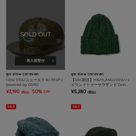
SOLD OUT
再入荷受付
go slow caravan
go slow caravan
NEW ERA/ニューエラ RC950FV
【GSC別注】HIGHLAND2000/ハ
powered by GORO
イランドトゥーサウザンド Cable
Bobcap
¥3,190
50%
¥5,280
OFF
(税込)
(税込)
SALE
SALE