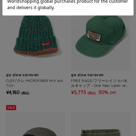
go slow caravan
go slow caravan
CLEF/クレ MICROFIBER MIX WA
FREE RAGE/フリーレイジ 6パネ
TCH
ルキャップ - One Year Later ver
-
¥4,180
¥5,775
30%
OFF
(税込)
(税込)
SALE