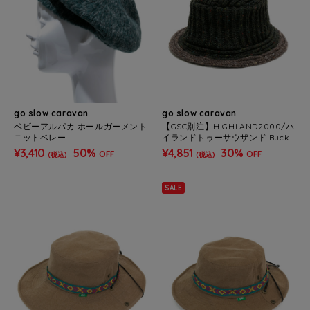
go slow caravan
go slow caravan
ベビーアルパカ ホールガーメント
【GSC別注】HIGHLAND2000/ハ
ニットベレー
イランドトゥーサウザンド Bucke
t Hat
¥3,410
50%
¥4,851
30%
OFF
OFF
(税込)
(税込)
SALE