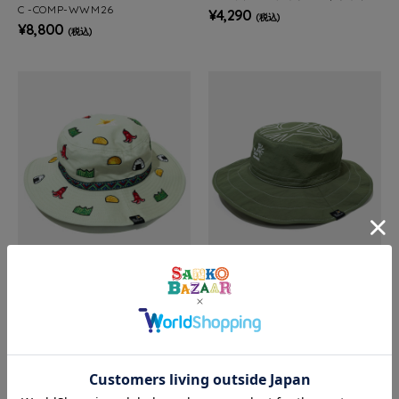
C -COMP-WWM26
¥4,290
(税込)
¥8,800
(税込)
go slow caravan
go slow caravan
ライトキャンバス総刺繍キャンパ
タスランナイロン撥水キャンパー
ーハット
ハット
¥5,940
¥5,940
(税込)
(税込)
SALE