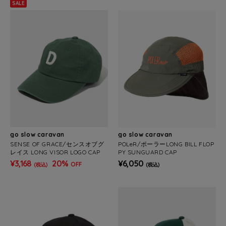
SALE
go slow caravan
go slow caravan
SENSE OF GRACE/センスオブグ
POLeR/ポーラーLONG BILL FLOP
レイス LONG VISOR LOGO CAP
PY SUNGUARD CAP
¥3,168
20%
¥6,050
OFF
(税込)
(税込)