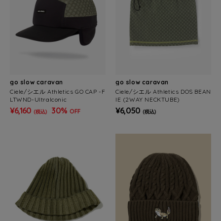
go slow caravan
go slow caravan
Ciele/シエル Athletics GO CAP -F
Ciele/シエル Athletics DOS BEAN
LTWND-UltraIconic
IE (2WAY NECKTUBE)
¥6,160
30%
¥6,050
OFF
(税込)
(税込)