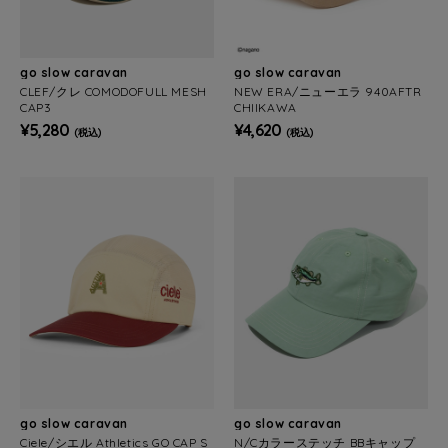
go slow caravan
go slow caravan
CLEF/クレ COMODOFULL MESH
NEW ERA/ニューエラ 940AFTR
CAP3
CHIIKAWA
¥5,280
¥4,620
(税込)
(税込)
go slow caravan
go slow caravan
Ciele/シエル Athletics GO CAP S
N/Cカラーステッチ BBキャップ