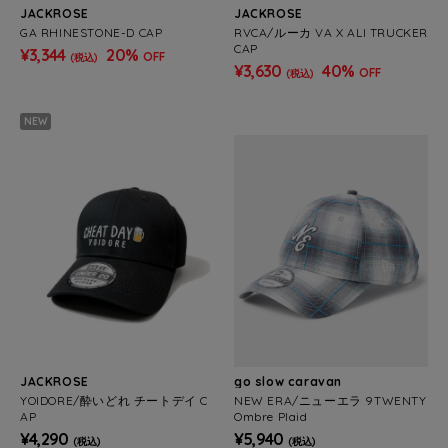
JACKROSE
JACKROSE
GA RHINESTONE-D CAP
RVCA/ルーカ VA X ALI TRUCKER
CAP
¥3,344
20%
OFF
(税込)
¥3,630
40%
OFF
(税込)
NEW
JACKROSE
go slow caravan
YOIDORE/酔いどれ チートデイ C
NEW ERA/ニューエラ 9TWENTY
AP
Ombre Plaid
¥4,290
¥5,940
(税込)
(税込)