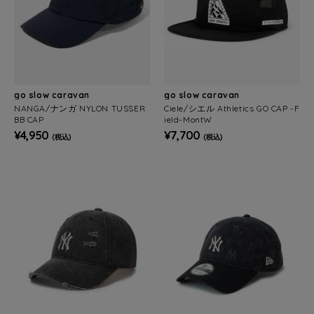
go slow caravan
go slow caravan
NANGA/ナンガ NYLON TUSSER
Ciele/シエル Athletics GO CAP -F
BB CAP
ield-MontW
¥4,950
¥7,700
(税込)
(税込)