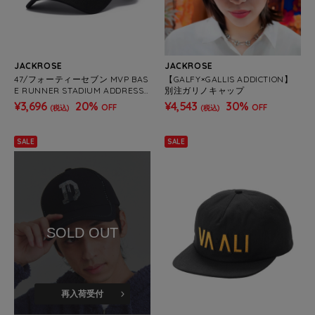
JACKROSE
JACKROSE
47/フォーティーセブン MVP BAS
【GALFY×GALLIS ADDICTION】
E RUNNER STADIUM ADDRESS
別注ガリノキャップ
LA&NY
¥3,696
20%
¥4,543
30%
OFF
OFF
(税込)
(税込)
SALE
SALE
SOLD OUT
再入荷受付