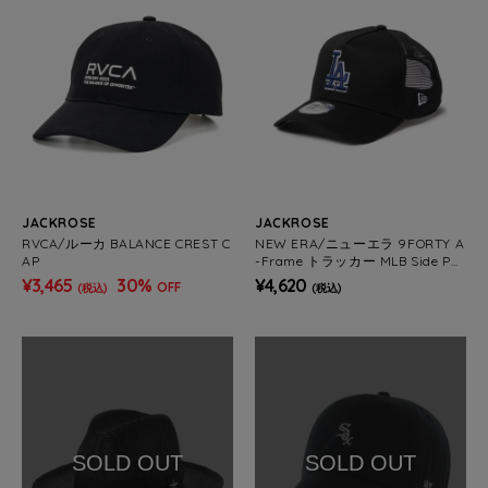
JACKROSE
JACKROSE
RVCA/ルーカ BALANCE CREST C
NEW ERA/ニューエラ 9FORTY A
AP
-Frame トラッカー MLB Side Pat
ch
¥3,465
30%
¥4,620
OFF
(税込)
(税込)
SOLD OUT
SOLD OUT