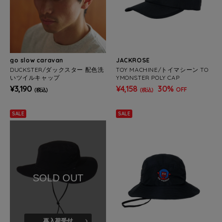
go slow caravan
JACKROSE
DUCKSTER/ダックスター 配色洗
TOY MACHINE/トイマシーン TO
いツイルキャップ
YMONSTER POLY CAP
¥3,190
¥4,158
30%
OFF
(税込)
(税込)
SALE
SALE
SOLD OUT
再入荷受付