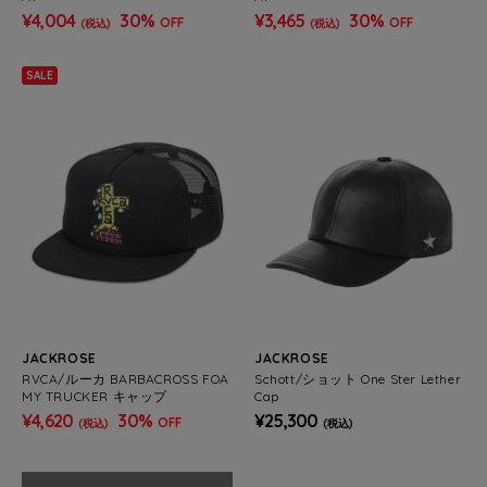
¥4,004
30%
¥3,465
30%
OFF
OFF
(税込)
(税込)
SALE
JACKROSE
JACKROSE
RVCA/ルーカ BARBACROSS FOA
Schott/ショット One Ster Lether
MY TRUCKER キャップ
Cap
¥4,620
30%
¥25,300
OFF
(税込)
(税込)