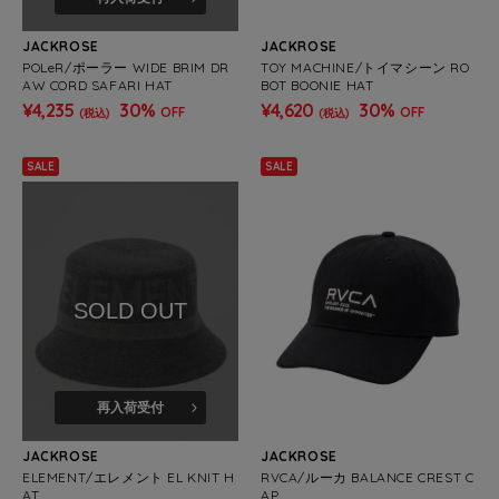
JACKROSE
JACKROSE
POLeR/ポーラー WIDE BRIM DR
TOY MACHINE/トイマシーン RO
AW CORD SAFARI HAT
BOT BOONIE HAT
¥4,235
30%
¥4,620
30%
OFF
OFF
(税込)
(税込)
SALE
SALE
SOLD OUT
再入荷受付
JACKROSE
JACKROSE
ELEMENT/エレメント EL KNIT H
RVCA/ルーカ BALANCE CREST C
AT
AP