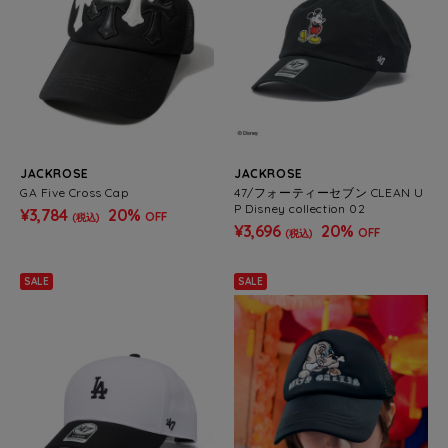
JACKROSE
JACKROSE
GA Five Cross Cap
47/フォーティーセブン CLEAN U
P Disney collection 02
¥3,784
20%
OFF
(税込)
¥3,696
20%
OFF
(税込)
SALE
SALE