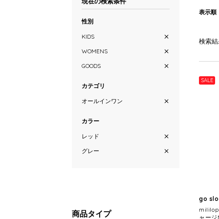
現在の検索条件
表示順
性別
KIDS
検索結
WOMENS
GOODS
SALE
カテゴリ
オールインワン
カラー
レッド
グレー
go sl
mili
商品タイプ
ャージ