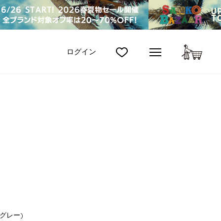
カート
ログイン
，グレー)