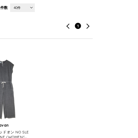
件数
40件
1
ravan
ッドオン NO SLE
 ONE (WOMENS)