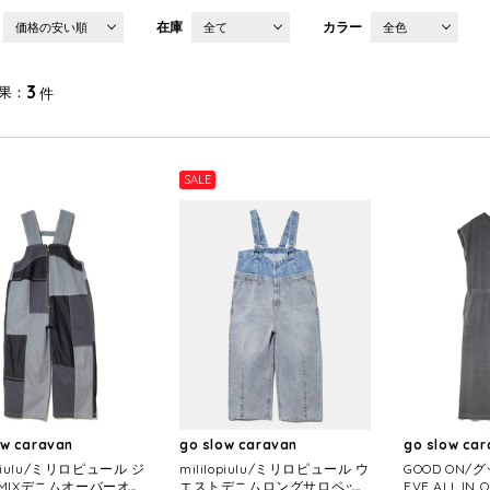
在庫
カラー
価格の安い順
全て
全色
3
果
件
SALE
ow caravan
go slow caravan
go slow ca
lopiulu/ミリロピュール ジ
mililopiulu/ミリロピュール ウ
GOOD ON/グ
MIXデニムオーバーオー
エストデニムロングサロペッ
EVE ALL IN