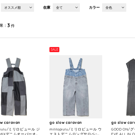
在庫
カラー
オススメ順
全て
全色
3
果
件
SALE
ow caravan
go slow caravan
go slow ca
lopiulu/ミリロピュール ジ
mililopiulu/ミリロピュール ウ
GOOD ON/グ
MIXデニムオーバーオー
エストデニムロングサロペッ
EVE ALL IN