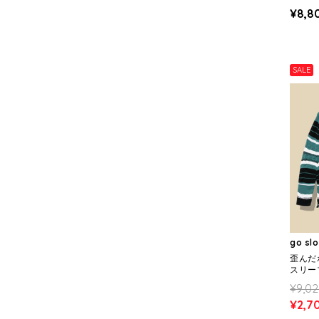
ー (ME
¥8,8
SALE
go sl
歪んだ
スリーブ
¥9,0
¥2,7