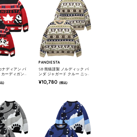
PANDIESTA
 カナディアン パ
SB 熊猫謹製 ノルディック パ
 カーディガン ジ
ンダ ジャガード クルー ニット
960 MENS/WO
(595959 MENS/WOMENS)
¥10,780
込)
(税込)