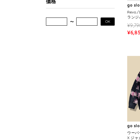
価格
go sl
Revo
ランジ
OK
ィー (
¥9,79
¥6,8
go sl
ウーパ
X ジ