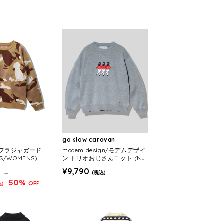
go slow caravan
フラジャガード
modem design/モデムデザイ
/WOMENS)
ン トリオおじさんニット (ME
NS)
¥9,790
)
(税込)
50%
OFF
込)