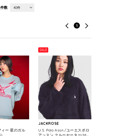
件数
40件
1
SALE
JACKROSE
ルフィー 星のガル
U.S. Polo Assn./ユーエスポロ
S)
アッスン クルーセーター(ME