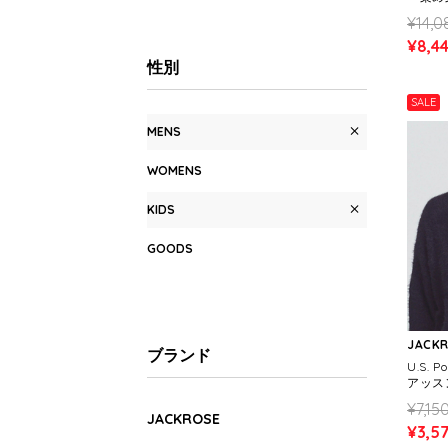
S)
¥14,0
¥8,4
性別
SALE
MENS
WOMENS
KIDS
GOODS
JACK
ブランド
U.S. 
アッス
(MENS
¥7,15
JACKROSE
¥3,5