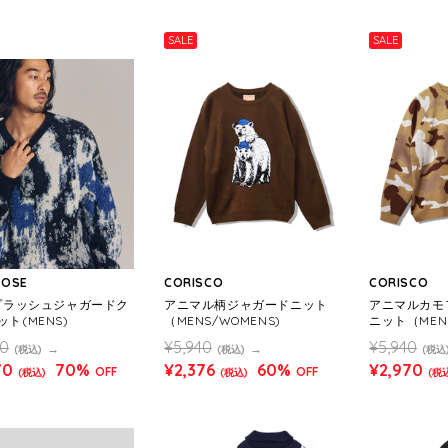
SALE
SALE
ROSE
CORISCO
CORISCO
スプラッシュジャガードク
アニマル柄ジャガードニット
アニマルカモ
ト(MENS)
（MENS/WOMENS)
ニット（MENS
00
¥5,940
¥5,940
(税込)
(税込)
(税込
70
70%
¥2,376
60%
¥2,970
OFF
OFF
(税込)
(税込)
(税