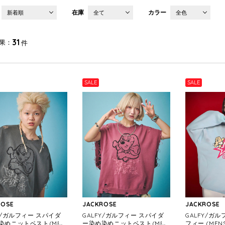
在庫
カラー
新着順
全て
全色
31
果
件
SALE
SALE
ROSE
JACKROSE
JACKROSE
Y/ガルフィー スパイダ
GALFY/ガルフィー スパイダ
GALFY/ガ
染めニットベスト(MEN
ー染め染めニットベスト(MEN
フィー (MEN