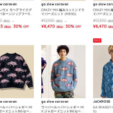
ow caravan
go slow caravan
go slow ca
./レヴォ モヘアライクグ
CRAZY MIX 編みコットンドラ
CRAZY MI
パターンジップフーデ
イバーズニット (MENS)
イバーズニット
MENS)
0
¥12,100
¥12,100
(税込)
(税込)
(税込
53
30%
¥8,470
30%
¥8,470
OFF
OFF
(税込)
(税込)
(税
SALE
ow caravan
go slow caravan
JACKROSE
ールーパーシャギー MI
ウーパールーパーシャギー MI
GA SHAGGY
ャガードニットBIGセータ
X ジャガードニットBIGセータ
S）