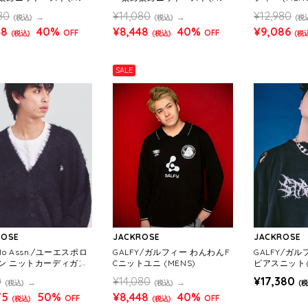
S)
80
¥14,080
¥12,980
(税込)
(税込)
(税
48
40%
¥8,448
40%
¥9,086
OFF
OFF
(税込)
(税込)
(税
SALE
ROSE
JACKROSE
JACKROSE
Polo Assn./ユーエスポロ
GALFY/ガルフィー わんわんF
GALFY/ガ
ン ニットカーディガン
Cニットユニ (MENS)
ピアスニット(
)
0
¥14,080
¥17,380
(税込)
(税込)
(税
75
50%
¥8,448
40%
OFF
OFF
(税込)
(税込)