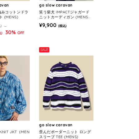
ravan
go slow caravan
X 編みコットンドラ
笑う柴犬 IMPACTジャガード
 (MENS)
ニットカーディガン (MENS/
WOMENS)
¥9,900
)
(税込)
30%
OFF
込)
SALE
go slow caravan
-KNIT JKT（MEN
歪んだボーダーニット ロング
スリーブ TEE (MENS)