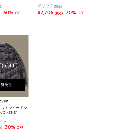
¥9,020
込)
(税込)
60%
¥2,706
70%
OFF
OFF
)
(税込)
D OUT
入荷受付
ravan
X ニットツイードシ
WOMENS)
)
30%
OFF
込)