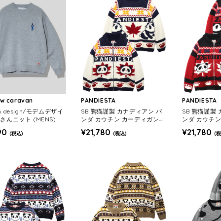
ow caravan
PANDIESTA
PANDIESTA
m design/モデムデザイ
SB 熊猫謹製 カナディアン パ
SB 熊猫謹製
さんニット (MENS)
ンダ カウチン カーディガン ジ
ンダ カウチン
ャケット(595960 MENS/WO
ャケット(595
90
¥21,780
¥21,780
(税込)
(税込)
(税
MENS)
MENS)