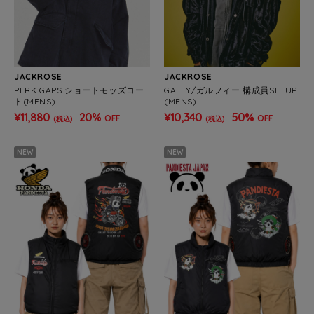
JACKROSE
JACKROSE
PERK GAPS ショートモッズコー
GALFY/ガルフィー 構成員SETUP
ト(MENS)
(MENS)
¥11,880
20%
¥10,340
50%
OFF
OFF
(税込)
(税込)
NEW
NEW