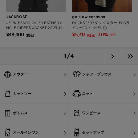
JACKROSE
go slow caravan
JE-BUFFARO CALF LEATHER SI
DUCKSTER/ダックスター ECGラ
NGLE RIDERS JACKET 2025(ME
インベスト (MENS)
NS)
¥48,400
¥5,313
30%
OFF
(税込)
(税込)
1/4
アウター
シャツ・ブラウス
カットソー
ニット
ボトムス
ワンピース
オールインワン
セットアップ