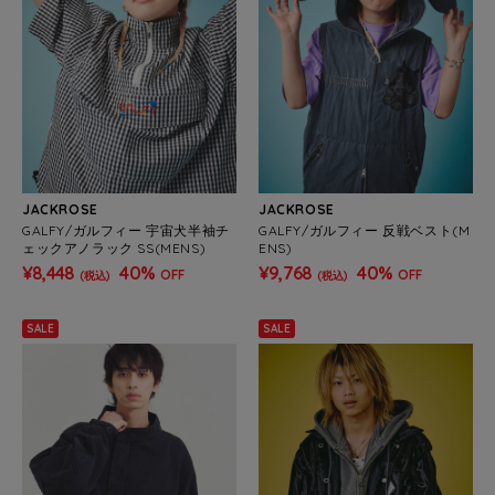
JACKROSE
JACKROSE
GALFY/ガルフィー 宇宙犬半袖チ
GALFY/ガルフィー 反戦ベスト(M
ェックアノラック SS(MENS)
ENS)
¥8,448
40%
¥9,768
40%
OFF
OFF
(税込)
(税込)
SALE
SALE