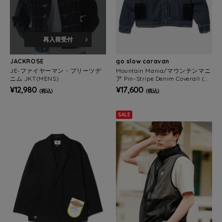
再入荷受付
JACKROSE
go slow caravan
JE-ファイヤーマン・プリーツデ
Mountain Mania/マウンテンマニ
ニム JKT(MENS)
ア Pin-Stripe Denim Coverall (M
ENS)
¥12,980
¥17,600
(税込)
(税込)
SALE