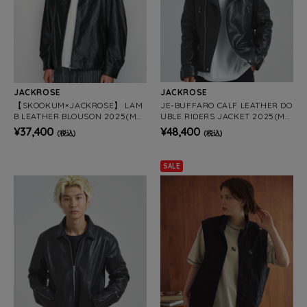
JACKROSE
JACKROSE
【SKOOKUM×JACKROSE】 LAM
JE-BUFFARO CALF LEATHER DO
B LEATHER BLOUSON 2025(ME
UBLE RIDERS JACKET 2025(ME
NS)
NS)
¥37,400
¥48,400
(税込)
(税込)
SALE