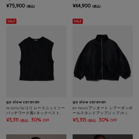
(MENS)
ENS)
¥75,900
¥64,900
(税込)
(税込)
SALE
SALE
go slow caravan
go slow caravan
le colis/ルコリ レースニットソー
en haut/アンオート シアーダンボ
パッチワーク風Vネックベスト
ールスタンドアップジップJK (W
(WOMENS)
OMENS)
¥3,311
30%
¥5,313
30%
OFF
OFF
(税込)
(税込)