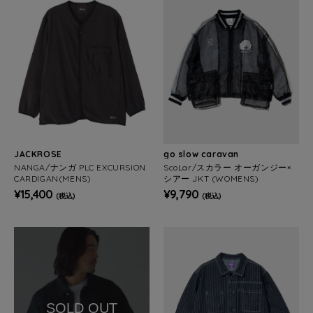
JACKROSE
go slow caravan
NANGA/ナンガ PLC EXCURSION
ScoLar/スカラー オーガンジー×
CARDIGAN(MENS)
シアー JKT (WOMENS)
¥15,400
¥9,790
(税込)
(税込)
SOLD OUT