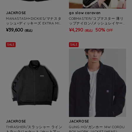
JACKROSE
go slow caravan
MANASTASH×DICKIES/マナスタ
COBMASTER/コブマスター 薄リ
ッシュ×ディッキーズ EXTRA MIL
ップナイロン/メッシュレイヤー
E 1B JACKET(MENS)
ドベスト (MENS)
¥39,600
¥4,290
50%
OFF
(税込)
(税込)
SALE
SALE
JACKROSE
JACKROSE
THRASHER/スラッシャー ライン
GUNG HO/ガンホー 14W CORDU
トラックジャケット *セットアッ
ROY WORK JACKET(MENS)