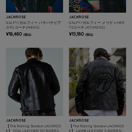
JACKROSE
JACKROSE
GALFY/ガルフィー バチバチピア
GALFY/ガルフィー メリケンHER
スPUコーチ(MENS)
TSコーチJKT(MENS)
¥18,480
¥15,180
(税込)
(税込)
JACKROSE
JACKROSE
【The Rolling Stones×JACKROS
【The Rolling Stones×JACKROS
E】 COW LEATHER SD RIDERS
E】 LAMB LEATHER S RIDERS(M