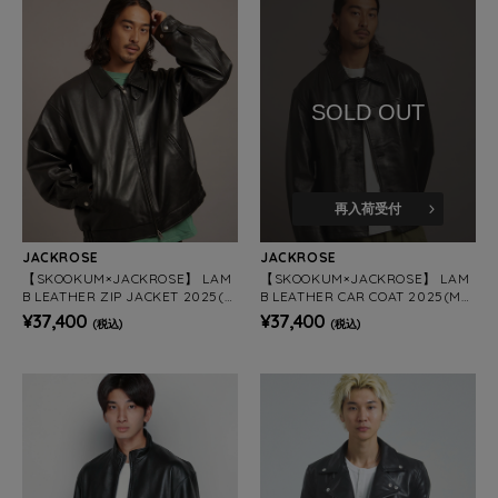
SOLD OUT
再入荷受付
JACKROSE
JACKROSE
【SKOOKUM×JACKROSE】 LAM
【SKOOKUM×JACKROSE】 LAM
B LEATHER ZIP JACKET 2025(M
B LEATHER CAR COAT 2025(ME
ENS)
NS)
¥37,400
¥37,400
(税込)
(税込)