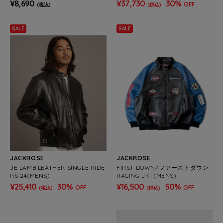
S)
¥8,690
¥37,730
30%
OFF
(税込)
(税込)
SALE
SALE
JACKROSE
JACKROSE
JE LAMB LEATHER SINGLE RIDE
FIRST DOWN/ファーストダウン
RS 24(MENS)
RACING JKT(MENS)
¥25,410
30%
¥16,500
50%
OFF
OFF
(税込)
(税込)