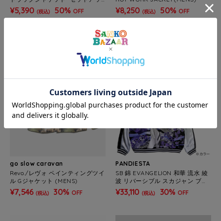
プ対応(MENS)
¥5,390
50%
¥8,250
50%
OFF
OFF
(税込)
(税込)
SALE
SALE
go slow caravan
PANDIESTA
Revo./レヴォ ペインティングツイ
SB 錦 EVANGELION 和華 流水 綾
ル Gジャケット (MENS)
波 リバーシブル スカジャン ブラ
ック (516352 MENS/WOMENS)
¥7,546
30%
¥33,110
30%
OFF
OFF
(税込)
(税込)