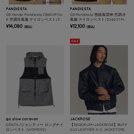
PANDIESTA
PANDIESTA
SB Honda Pandiesta CB400FOU
SB Pandiesta 熊猫風雷神 空調冷
R 空調冷風服 ナイロンベスト(52
風服 ナイロンベスト(526021 ME
6515 MENS/WOMENS）
NS/WOMENS）
¥14,080
¥12,100
(税込)
(税込)
SALE
go slow caravan
JACKROSE
GENTIL/ジャンティー ロングナイ
【SKOOKUM×JACKROSE】BUFF
ロンベスト (WOMENS)
ALO LEATHER A-2 JACKET(MEN