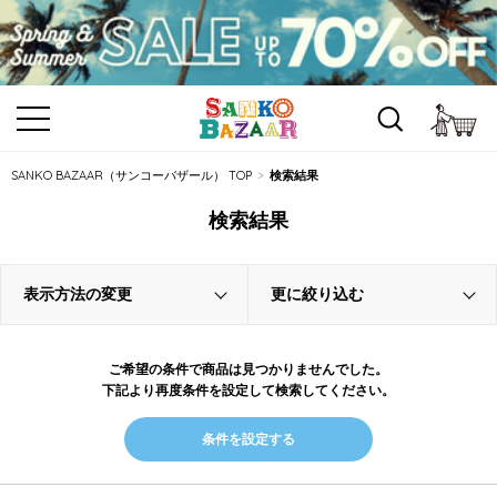
カ
SANKO BAZAAR（サンコーバザール） TOP
検索結果
検索結果
表示方法の変更
更に絞り込む
ご希望の条件で商品は見つかりませんでした。
下記より再度条件を設定して検索してください。
条件を設定する