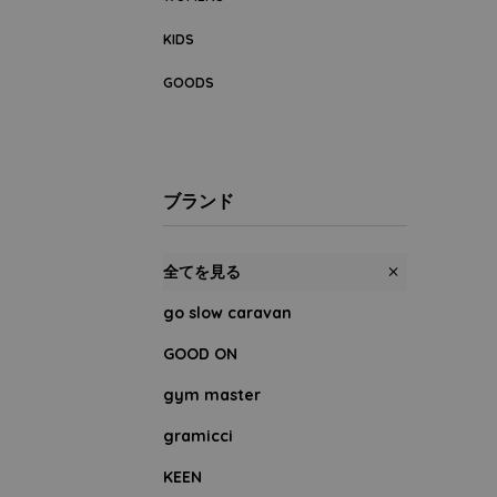
KIDS
GOODS
ブランド
全てを見る
go slow caravan
GOOD ON
gym master
gramicci
KEEN