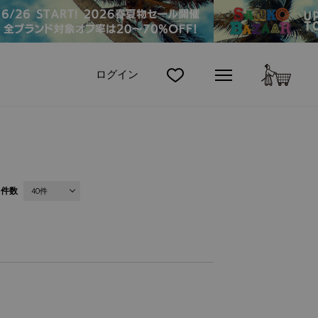
カート
ログイン
件数
40件