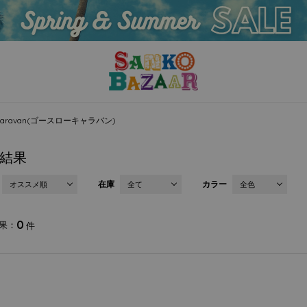
w caravan(ゴースローキャラバン)
結果
在庫
カラー
オススメ順
全て
全色
0
果
件