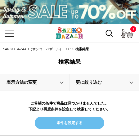
1
カ
SANKO BAZAAR（サンコーバザール） TOP
検索結果
検索結果
表示方法の変更
更に絞り込む
ご希望の条件で商品は見つかりませんでした。
下記より再度条件を設定して検索してください。
条件を設定する