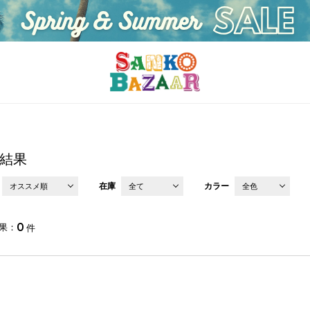
結果
在庫
カラー
オススメ順
全て
全色
0
果
件