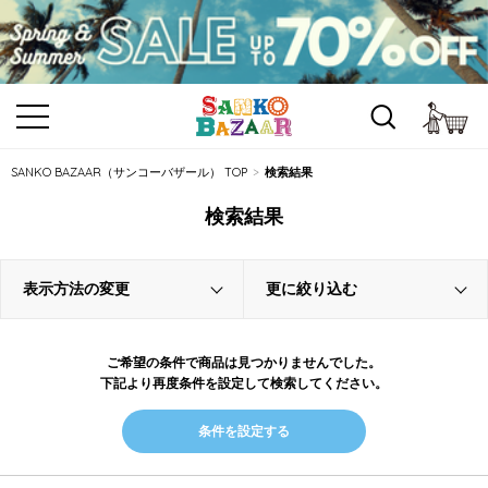
カ
SANKO BAZAAR（サンコーバザール） TOP
検索結果
検索結果
表示方法の変更
更に絞り込む
ご希望の条件で商品は見つかりませんでした。
下記より再度条件を設定して検索してください。
条件を設定する