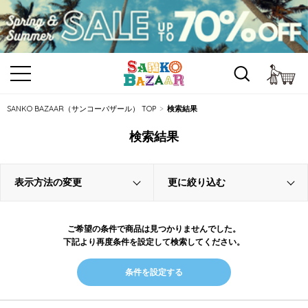
カ
SANKO BAZAAR（サンコーバザール） TOP
検索結果
検索結果
表示方法の変更
更に絞り込む
ご希望の条件で商品は見つかりませんでした。
下記より再度条件を設定して検索してください。
条件を設定する