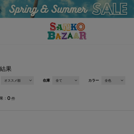
結果
在庫
カラー
オススメ順
全て
全色
0
果
件