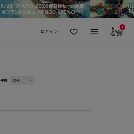
1
カート
ログイン
件数
80件