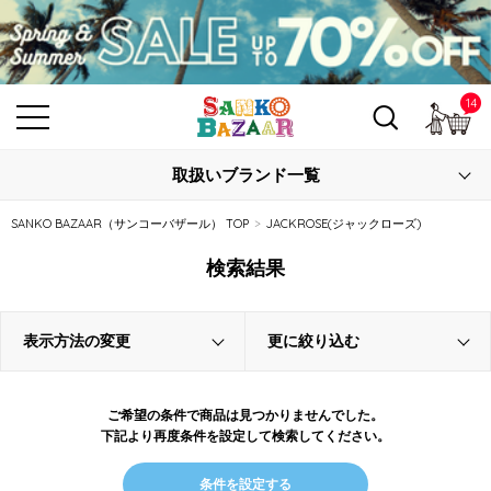
14
カ
取扱いブランド一覧
SANKO BAZAAR（サンコーバザール） TOP
JACKROSE(ジャックローズ)
検索結果
表示方法の変更
更に絞り込む
ご希望の条件で商品は見つかりませんでした。
下記より再度条件を設定して検索してください。
条件を設定する