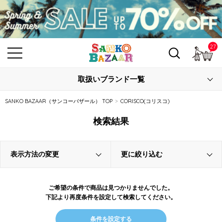
27
カ
取扱いブランド一覧
SANKO BAZAAR（サンコーバザール） TOP
CORISCO(コリスコ)
検索結果
表示方法の変更
更に絞り込む
ご希望の条件で商品は見つかりませんでした。
下記より再度条件を設定して検索してください。
条件を設定する