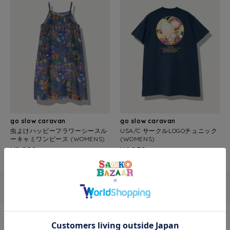
go slow caravan
go slow caravan
虫よけハッピーフラワーシースル
USA/C サークルLOGOチュニック
ーキャミワンピース (WOMENS)
(WOMENS)
¥9,900
¥6,050
(税込)
(税込)
1/1
アウター
シャツ・ブラウス