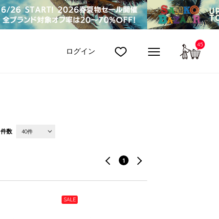
45
カート
ログイン
件数
40件
1
SALE