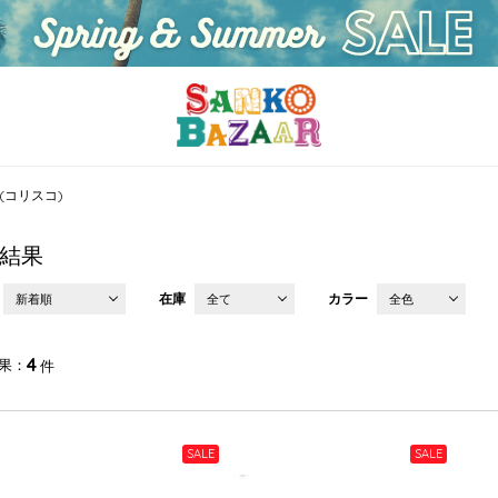
O(コリスコ)
結果
在庫
カラー
新着順
全て
全色
4
果
件
SALE
SALE