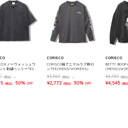
SCO
CORISCO
CORISCO
ISCOスノーウォッシュワ
CORISCO袖アニマルラグ柄ロ
BETTY BO
ント刺繍ヘンリーTEE
ンTEE(MENS/WOMENS）
(MENS)(WO
S/WOMENS)
0
¥3,960
¥6,490
(税込)
(税込)
(税込
75
50%
¥2,772
30%
¥4,543
OFF
OFF
(税込)
(税込)
(税込