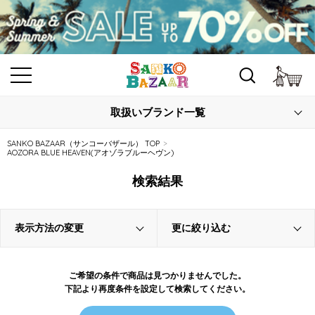
カ
取扱いブランド一覧
SANKO BAZAAR（サンコーバザール） TOP
AOZORA BLUE HEAVEN(アオゾラブルーヘヴン)
検索結果
表示方法の変更
更に絞り込む
ご希望の条件で商品は見つかりませんでした。
下記より再度条件を設定して検索してください。