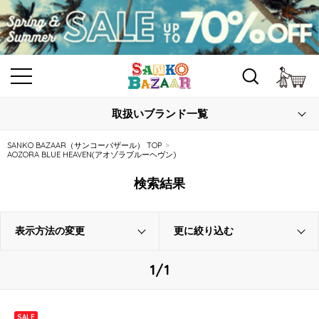
カ
取扱いブランド一覧
SANKO BAZAAR（サンコーバザール） TOP
AOZORA BLUE HEAVEN(アオゾラブルーヘヴン)
検索結果
表示方法の変更
更に絞り込む
1/1
SALE