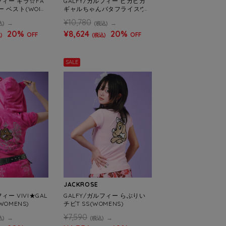
フィー キラ☆FA
GALFY/ガルフィー ピカピカ
ー ベスト(WOME
ギャルちゃんバタフライスウ
ェットパンツ(WOMENS)
¥10,780
込)
(税込)
20%
¥8,624
20%
OFF
OFF
)
(税込)
SALE
JACKROSE
ィー VIVI★GAL
GALFY/ガルフィー らぶりい
WOMENS)
チビT SS(WOMENS)
¥7,590
込)
(税込)