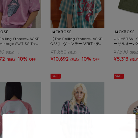
ROSE
JACKROSE
JACKROSE
olling Stones×JACKR
【The Rolling Stones×JACKR
UNIVERSAL
Vintage SWT SS Tee
OSE】 ヴィンテージ加工･チェ
ーサルオーバー
)
ックSSシャツ(短丈)(MENS)
AN TAPERED
80
¥11,880
¥7,590
(税込)
(税込)
(税込
S)
72
10%
¥10,692
10%
¥5,313
OFF
OFF
(税込)
(税込)
(税込
SALE
SALE