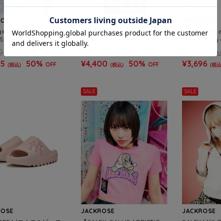
ROSE
JACKROSE
JACKROSE
glan 刺繍&Print S/S Te
GA Glitter Check S/S Shirt(M
47/フォーティ
S)
ENS)
N UP Disney 
0
¥8,800
¥4,620
(税込)
(税込)
(税込
45
50%
¥4,400
50%
¥3,696
OFF
OFF
(税込)
(税込)
(税込
SALE
SALE
ROSE
JACKROSE
JACKROSE