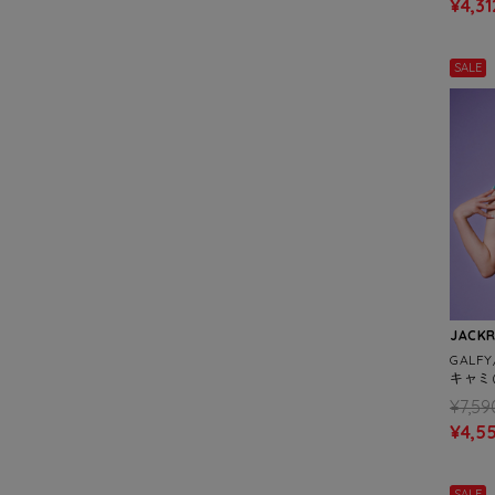
¥4,31
SALE
JACK
GALF
キャミ(
¥7,59
¥4,5
SALE