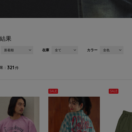
結果
在庫
カラー
新着順
全て
全色
321
果
件
SALE
SALE