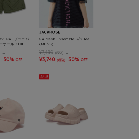
JACKROSE
 OVERALL/ユニバ
GA Mesh Ensemble S/S Tee
オール CHILLP
(MENS)
 SHORTS(MEN
¥7,480
)
(税込)
30%
¥3,740
50%
OFF
OFF
)
(税込)
SALE