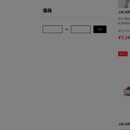
価格
JACK
GA Ra
e(MEN
OK
¥6,49
¥3,2
SALE
JACK