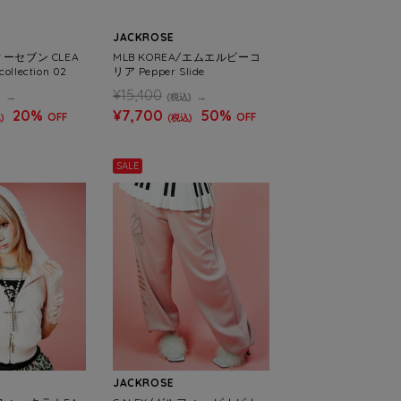
JACKROSE
ーセブン CLEA
MLB KOREA/エムエルビーコ
collection 02
リア Pepper Slide
¥15,400
)
(税込)
20%
¥7,700
50%
OFF
OFF
)
(税込)
SALE
JACKROSE