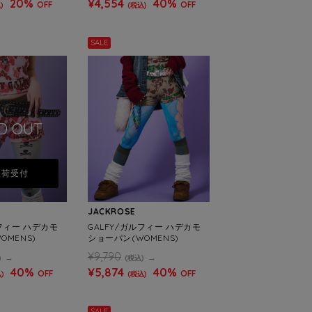
20%
¥4,554
40%
OFF
OFF
)
(税込)
SALE
D OUT
入荷受付
JACKROSE
ルフィー ハデカモ
GALFY/ガルフィー ハデカモ
OMENS)
ショーパン(WOMENS)
¥9,790
)
(税込)
40%
¥5,874
40%
OFF
OFF
)
(税込)
SALE