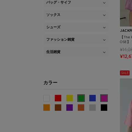
バッグ・サイフ
ソックス
シューズ
JACK
【The R
ファッション雑貨
OSE】 
(MENS
¥14,0
生活雑貨
¥12,6
SALE
カラー