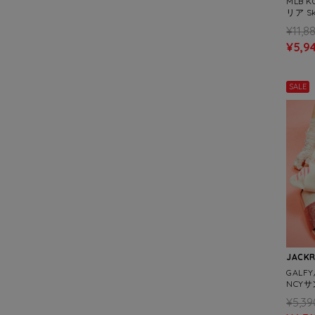
MLB 
リア Ski
¥11,8
¥5,9
SALE
JACK
GALF
NCY
¥5,39