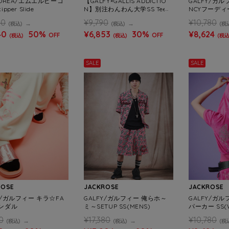
KOREA/エムエルビーコ
【GALFY×GALLIS ADDICTIO
GALFY/ガル
pper Slide
N】別注わんわん大学SS Tee
NCYフーディ
(MENS/WOMENS)
NS)
80
¥9,790
¥10,780
(税込)
(税込)
(税
40
50%
¥6,853
30%
¥8,624
OFF
OFF
(税込)
(税込)
(税込
SALE
SALE
ROSE
JACKROSE
JACKROSE
Y/ガルフィー キラ☆FA
GALFY/ガルフィー 俺らホ～
GALFY/ガルフ
サンダル
ミ～SETUP SS(MENS)
パーカー SS(
0
¥17,380
¥10,780
(税込)
(税込)
(税