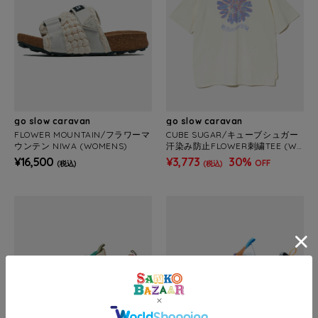
go slow caravan
go slow caravan
FLOWER MOUNTAIN/フラワーマ
CUBE SUGAR/キューブシュガー
ウンテン NIWA (WOMENS)
汗染み防止FLOWER刺繍TEE (WO
MENS)
¥16,500
¥3,773
30%
OFF
(税込)
(税込)