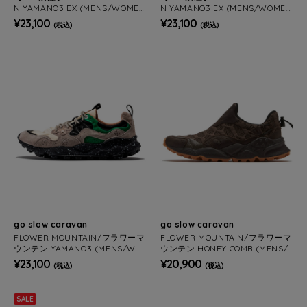
N YAMANO3 EX (MENS/WOMEN
N YAMANO3 EX (MENS/WOMEN
S)
S)
¥23,100
¥23,100
(税込)
(税込)
go slow caravan
go slow caravan
FLOWER MOUNTAIN/フラワーマ
FLOWER MOUNTAIN/フラワーマ
ウンテン YAMANO3 (MENS/WO
ウンテン HONEY COMB (MENS/
MENS)
WOMENS)
¥23,100
¥20,900
(税込)
(税込)
SALE