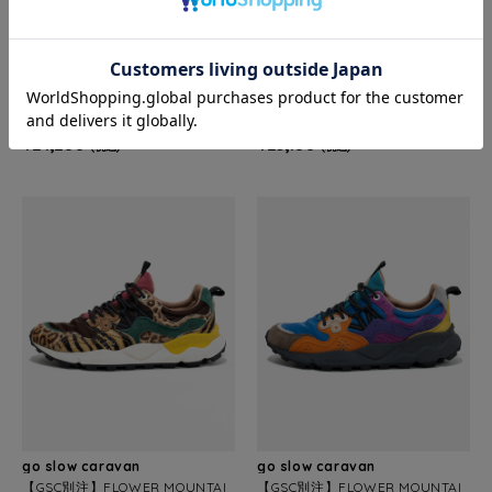
go slow caravan
go slow caravan
FLOWER MOUNTAIN/フラワーマ
【GSC別注】FLOWER MOUNTAI
ウンテン YAMANO3 10TH (MEN
N YAMANO3 EX (MENS/WOMEN
S/WOMENS)
S)
¥24,200
¥23,100
(税込)
(税込)
go slow caravan
go slow caravan
【GSC別注】FLOWER MOUNTAI
【GSC別注】FLOWER MOUNTAI