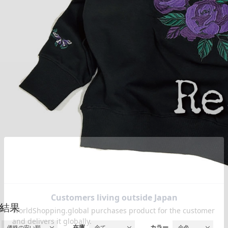
結果
在庫
カラー
価格の安い順
全て
全色