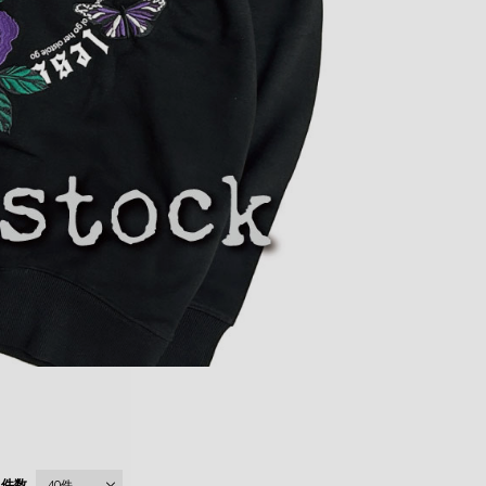
件数
40件